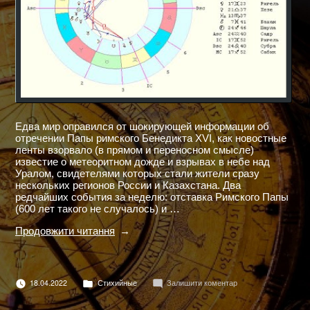
Едва мир оправился от шокирующей информации об
отречении Папы римского Бенедикта XVI, как новостные
ленты взорвало (в прямом и переносном смысле)
известие о метеоритном дожде и взрывах в небе над
Уралом, свидетелями которых стали жители сразу
нескольких регионов России и Казахстана. Два
редчайших события за неделю: отставка Римского Папы
(600 лет такого не случалось) и …
"ЧЕЛЯБИНСКИЙ
Продовжити читання
МЕТЕОРИТ"
Опубліковано
до
18.04.2022
Стихийные
Залишити коментар
в
ЧЕЛЯБИНСКИЙ
МЕТЕОРИТ