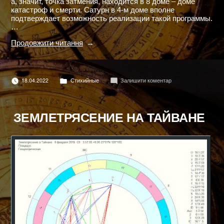
а, значит, точка затмения, находится в 8 доме – доме
катастроф и смерти. Сатурн в 4-м доме вполне
подтверждает возможность реализации такой программы.
…
"ЗЕМЛЕТРЯСЕНИЕ
Продовжити читання
В
НЕПАЛЕ"
Опубліковано
до
18.04.2022
Стихийные
Залишити коментар
в
ЗЕМЛЕТРЯСЕНИЕ
В
НЕПАЛЕ
ЗЕМЛЕТРЯСЕНИЕ НА ТАЙВАНЕ