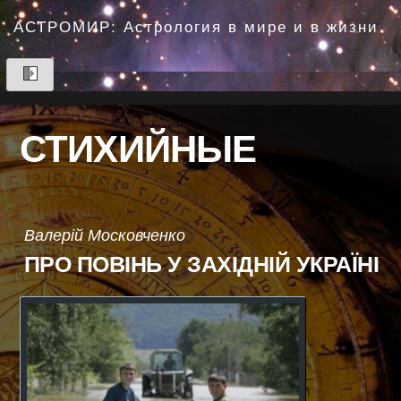
Перейти
до
АСТРОМИР: Астрология в мире и в жизни
вмісту
СТИХИЙНЫЕ
Валерій Московченко
ПРО ПОВІНЬ У ЗАХІДНІЙ УКРАЇНІ