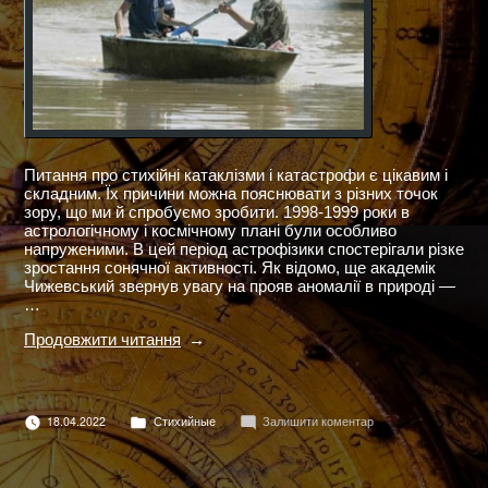
Питання про стихійні катаклізми і катастрофи є цікавим і
складним. Їх причини можна пояснювати з різних точок
зору, що ми й спробуємо зробити. 1998-1999 роки в
астрологічному і космічному плані були особливо
напруженими. В цей період астрофізики спостерігали різке
зростання сонячної активності. Як відомо, ще академік
Чижевський звернув увагу на прояв аномалії в природі —
…
"ПРО
Продовжити читання
ПОВІНЬ
У
ЗАХІДНІЙ
УКРАЇНІ"
Опубліковано
до
18.04.2022
Стихийные
Залишити коментар
в
ПРО
ПОВІНЬ
У
ЗАХІДНІЙ