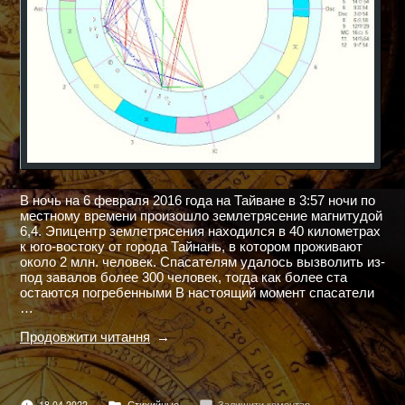
В ночь на 6 февраля 2016 года на Тайване в 3:57 ночи по
местному времени произошло землетрясение магнитудой
6,4. Эпицентр землетрясения находился в 40 километрах
к юго-востоку от города Тайнань, в котором проживают
около 2 млн. человек. Спасателям удалось вызволить из-
под завалов более 300 человек, тогда как более ста
остаются погребенными В настоящий момент спасатели
…
"ЗЕМЛЕТРЯСЕНИЕ
Продовжити читання
НА
ТАЙВАНЕ"
Опубліковано
до
18.04.2022
Стихийные
Залишити коментар