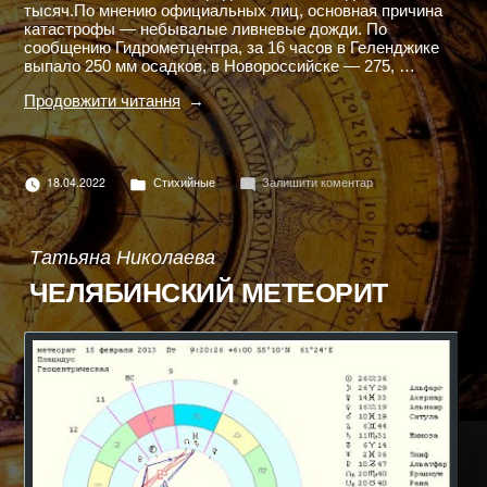
тысяч.По мнению официальных лиц, основная причина
катастрофы — небывалые ливневые дожди. По
сообщению Гидрометцентра, за 16 часов в Геленджике
выпало 250 мм осадков, в Новороссийске — 275, …
"НАВОДНЕНИЕ
Продовжити читання
В
КРЫМСКЕ"
Опубліковано
до
18.04.2022
Стихийные
Залишити коментар
в
НАВОДНЕНИЕ
В
КРЫМСКЕ
Татьяна Николаева
ЧЕЛЯБИНСКИЙ МЕТЕОРИТ