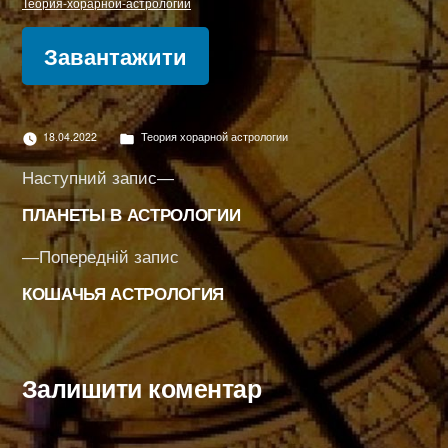
Теория-хорарной-астрологии
Завантажити
Опубліковано
18.04.2022
Теория хорарной астрологии
в
Навігація
Наступний
Наступний запис
запис:
записів
ПЛАНЕТЫ В АСТРОЛОГИИ
Попередній
Попередній запис
запис:
КОШАЧЬЯ АСТРОЛОГИЯ
Залишити коментар