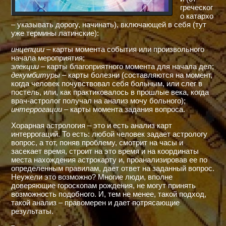
греческог
о катархо
– указывать дорогу, начинать), включающей в себя (тут
уже термины латинские):
инцепции
– карты момента события или произвольного
начала мероприятия;
элекции
– карты благоприятного момента для начала дел;
декумбитуры
– карты болезни (составляются на момент,
когда человек почувствовал себя больным, или слег в
постель, или, как практиковалось в прошлые века, когда
врач-астролог получал на анализ мочу больного);
интеррогации
– карты момента задания вопроса.
Хорарная астрология – это и есть анализ карт
интеррогаций. То есть: любой человек задает астрологу
вопрос, а тот, поняв проблему, смотрит на часы и
засекает время, строит на это время и на координаты
места нахождения астрокарту и, проанализировав ее по
определенным правилам, дает ответ на заданный вопрос.
Неужели это возможно? Многие люди, вполне
доверяющие гороскопам рождения, не могут принять
возможность подобного. И, тем не менее, такой подход,
такой анализ – правомерен и дает потрясающие
результаты.