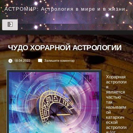
Перейти
до
АСТРОМИР: Астрология в мире и в жизни
вмісту
ЧУДО ХОРАРНОЙ АСТРОЛОГИИ
до
18.04.2022
Залишити коментар
ЧУДО
ХОРАРНОЙ
АСТРОЛОГИИ
Хорарная
астрологи
я
является
частью
так
называем
ой
катархич
еской
астрологи
и (от