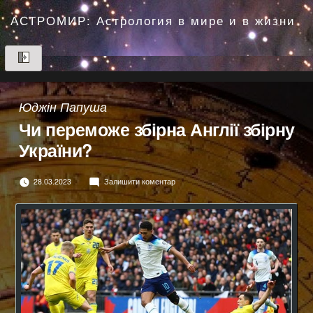
Перейти
до
АСТРОМИР: Астрология в мире и в жизни
вмісту
Юджін Папуша
Чи переможе збірна Англії збірну
України?
до
28.03.2023
Залишити коментар
Чи
переможе
збірна
Англії
збірну
України?