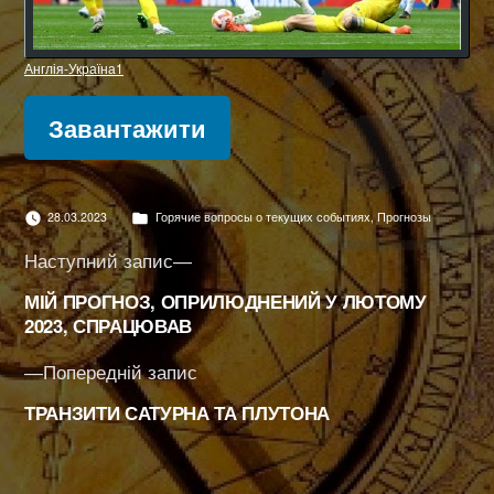
Англія-Україна1
Завантажити
Опубліковано
28.03.2023
Горячие вопросы о текущих событиях
,
Прогнозы
в
Навігація
Наступний
Наступний запис
запис:
записів
МІЙ ПРОГНОЗ, ОПРИЛЮДНЕНИЙ У ЛЮТОМУ
2023, СПРАЦЮВАВ
Попередній
Попередній запис
запис:
ТРАНЗИТИ САТУРНА ТА ПЛУТОНА