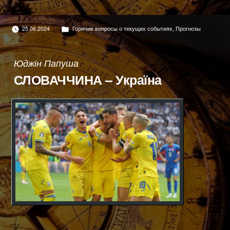
Опубліковано
25.06.2024
Горячие вопросы о текущих событиях
,
Прогнозы
в
Юджін Папуша
СЛОВАЧЧИНА – Україна