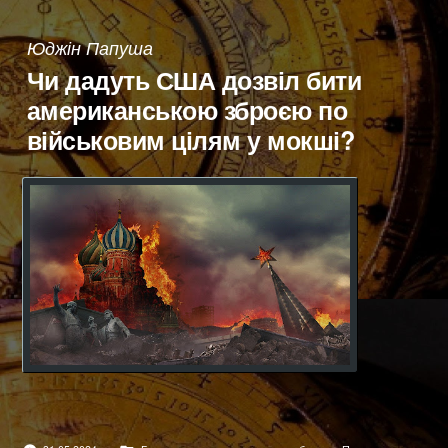
Юджін Папуша
Чи дадуть США дозвіл бити
американською зброєю по
військовим цілям у мокші?