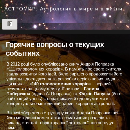
Перейти
до
АСТРОМИР: Астрология в мире и в жизни
вмісту
Горячие вопросы о текущих
событиях
В 2012 році було опубліковано книгу Андрія Поправка
«111 головоломних хорарів». В пам’ять про свого вчителя,
задля розвитку його ідей, було вирішено продовжити його
унікальні дослідження та розробки серією нових видань.
Ця книга –
«140 головоломних хорарів»
– перший
результат на цьому шляху. Її автори –
Галина
Побережна
(вдова А. Поправка) та
Юджін Папуша
(його
найкращий учень) є соратниками й однодумцями в
концептуально-методичній царині хорарної астрології.
В книзі збережено структуру книги Андрія Поправка, всі
його методичні коментарі до тематичних розділів та
виклад стислої теорії хорарної астрології, що передує
ним.