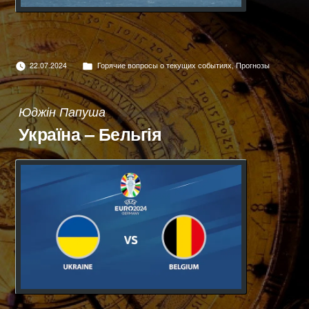
Опубліковано
22.07.2024
Горячие вопросы о текущих событиях
,
Прогнозы
в
Юджін Папуша
Україна – Бельгія