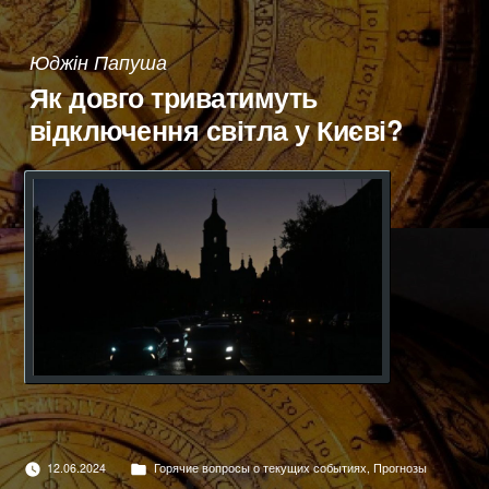
в
Юджін Папуша
Як довго триватимуть
відключення світла у Києві?
Опубліковано
12.06.2024
Горячие вопросы о текущих событиях
,
Прогнозы
в