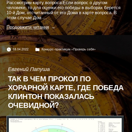
Рассмотрим карту вопроса:Если вопрос о другом
человеке, то для оценки его победы в выборах берется
10-й Дом, отсчитанный от его Дома в карте вопроса. В
этом случае Дом …
"Хорарный
Продовжити читання
практикум:
«Станет
ли
Клинтон
Опубліковано
18.04.2022
Конкурс-практикум «Проверь себя»
президентом
в
США
на
этих
Евгений Папуша
выборах
ТАК В ЧЕМ ПРОКОЛ ПО
2016
г?»"
ХОРАРНОЙ КАРТЕ, ГДЕ ПОБЕДА
КЛИНТОН ПОКАЗАЛАСЬ
ОЧЕВИДНОЙ?