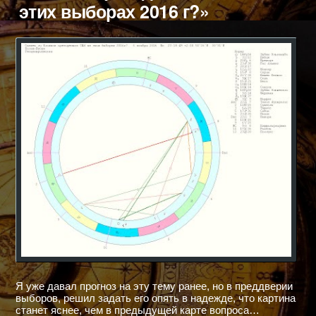
в
этих выборах 2016 г?»
Киев?
Я уже давал прогноз на эту тему ранее, но в преддверии
выборов, решил задать его опять в надежде, что картина
станет яснее, чем в предыдущей карте вопроса…