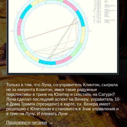
Только в том, что Луна, со-управитель Клинтон, сыграла
не за кверента Клинтон, имея такие радужные
перспективы в трине на Юпитер и секстиль на Сатурн?
Луна сделал последний аспект на Венеру, управитель 10-
й Дома Трампа (президент) в карте, т.к. Венера имеет
рецепцию с Юпитером и становится в Знак управления и
в трин на Луну. И плевать Луне …
"ТАК
Продовжити читання
В