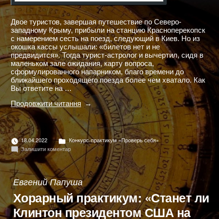
Двое туристов, завершая путешествие по Северо-
западному Крыму, прибыли на станцию Красноперекопск
с намерением сесть на поезд, следующий в Киев. Но из
окошка кассы услышали: «билетов нет и не
предвидится». Тогда турист-астролог и вычертил, сидя в
маленьком зале ожидания, карту вопроса,
сформулированного напарником, благо времени до
ближайшего проходящего поезда более чем хватало. Как
Вы ответите на …
"25.07.1994,
Продовжити читання
18:24,
Красноперекопск
(GMT
+
Опубліковано
18.04.2022
Конкурс-практикум «Проверь себя»
4:00)
в
до
Залишити коментар
Уедем
25.07.1994,
ли
18:24,
сегодня
Красноперекопск
в
(GMT
Евгений Папуша
+
Киев?"
4:00)
Хорарный практикум: «Станет ли
Уедем
ли
Клинтон президентом США на
сегодня