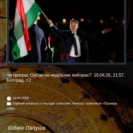
Чи програє Орбан на недільних виборах? 10.04.26, 21:57,
Белград, +2
14.04.2026
Опубліковано
Горячие вопросы о текущих событиях
,
Конкурс-практикум «Проверь
в
себя»
Юджін Папуша