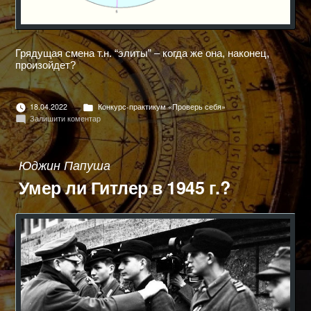
Грядущая смена т.н. “элиты” – когда же она, наконец,
произойдет?
Опубліковано
18.04.2022
Конкурс-практикум «Проверь себя»
в
до
Залишити коментар
ХОРАР
ОТ
ЕВГЕНИЯ
ПАПУШИ
Юджин Папуша
Умер ли Гитлер в 1945 г.?