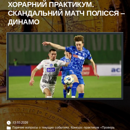
ХОРАРНИЙ ПРАКТИКУМ.
СКАНДАЛЬНИЙ МАТЧ ПОЛІССЯ –
ДИНАМО
13.03.2026
Опубліковано
Горячие вопросы о текущих событиях
,
Конкурс-практикум «Проверь