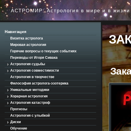
Перейти
до
АСТРОМИР: Астрология в мире и в жизни
вмісту
Навигация
ЗА
Визитка астролога
Мировая астрология
Горячие вопросы о текущих событиях
Переводы от Игоря Сивака
Астрология судьбы
Зак
Астрология совместимости
Астрология в творчестве
Философия астролога-эзотерика
Уникальные методики
Хорарная астрология
Астрология катастроф
Прогнозы
Астрология с улыбкой
Диски
Обучение