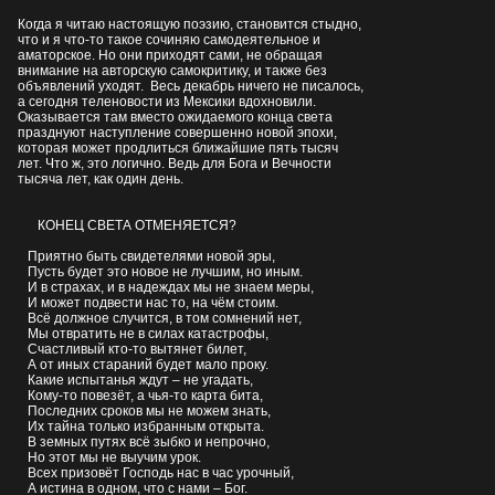
Когда я читаю настоящую поэзию, становится стыдно,
что и я что-то такое сочиняю самодеятельное и
аматорское. Но они приходят сами, не обращая
внимание на авторскую самокритику, и также без
объявлений уходят. Весь декабрь ничего не писалось,
а сегодня теленовости из Мексики вдохновили.
Оказывается там вместо ожидаемого конца света
празднуют наступление совершенно новой эпохи,
которая может продлиться ближайшие пять тысяч
лет. Что ж, это логично. Ведь для Бога и Вечности
тысяча лет, как один день.
КОНЕЦ СВЕТА ОТМЕНЯЕТСЯ?
Приятно быть свидетелями новой эры,
Пусть будет это новое не лучшим, но иным.
И в страхах, и в надеждах мы не знаем меры,
И может подвести нас то, на чём стоим.
Всё должное случится, в том сомнений нет,
Мы отвратить не в силах катастрофы,
Счастливый кто-то вытянет билет,
А от иных стараний будет мало проку.
Какие испытанья ждут – не угадать,
Кому-то повезёт, а чья-то карта бита,
Последних сроков мы не можем знать,
Их тайна только избранным открыта.
В земных путях всё зыбко и непрочно,
Но этот мы не выучим урок.
Всех призовёт Господь нас в час урочный,
А истина в одном, что с нами – Бог.