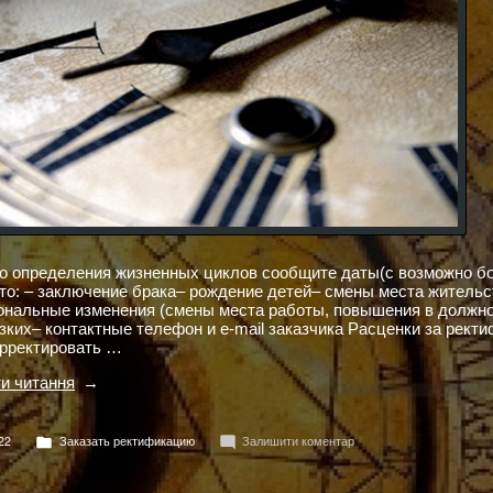
го определения жизненных циклов сообщите даты(с возможно 
 то: – заключение брака– рождение детей– смены места житель
нальные изменения (смены места работы, повышения в должнос
ких– контактные телефон и e-mail заказчика Расценки за рект
орректировать …
"Заказать
и читання
ректификацию"
Опубліковано
до
22
Заказать ректификацию
Залишити коментар
в
Заказать
ректификацию