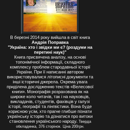
В березні 2014 року вийшла в світ книга
Андрія Поправка
"Україна: хто і звідки ми є? (роздуми на
перетині наук)"
Книга присвячена аналізу, на основі
топонімічної інформації, складного
комплексу проблем стародавньої історії
України. При її написанні автором
використовувалися літописні документи та
інші історичні джерела. Окрема увага
приділена дослідженню текстів «Велесової
книги». Монографія розрахована як на
широке коло читачів, так і на науковців,
викладачів, студентів, фахівців у галузі
історії, географії та лінгвістики. Вона буде
корисною усім, хто прагне глибше пізнати
українську історію та дізнатися про витоки
становлення українського народу.
Тверда
обкладинка, 376 сторінок. Ціна 200грн.