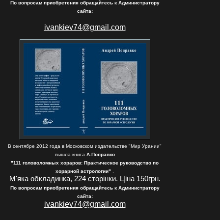
По вопросам приобретения обращайтесь к Администратору
сайта:
ivankiev74@gmail.com
В сентябре 2012 года в Московском издательстве "Мир Урании"
вышла книга
А.Поправко
"111 головоломных хораров: Практическое руководство по
хорарной астрологии"
.
М'яка обкладинка, 224 сторінки. Ціна 150грн.
По вопросам приобретения обращайтесь к Администратору
сайта:
ivankiev74@gmail.com