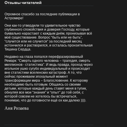
Отзывы читателей
Огромное спасибо за последние публикации в
Астромире!
Они как-то утвердили то удивительное чувство
глубинного спокойствия и доверия Господу, которые
буквально нарастают с каждым днём, пронизывая всё
моё существование. Вопрос “быть или не быть”,
“случится или не случится” за последний месяц
истончился и растворился, и осталась пронзительная
Тишина Сердца.
Недавно на глаза попался перефразированный
Ремарк: “Смерть одного человека – трагедия, смерть
миллионов - статистика”. И ведь правда, проход через
игольное ушко сугубо индивидуальный и происходит
вне статистики вселенских катастроф. А то, что
сейчас проживаем эпохальный момент
трансформации мира – Благословение. К которому
необходимо быть готовым. Общаясь со своими
детьми, которые каждый день ставят меня в тупик,
обнуляя все мои “знания” и “опыт” до той себя, с
которой совсем не хотелось бы встречаться,
понимаю, что до готовности ещё ох как далеко )))).
Аня Ризаева