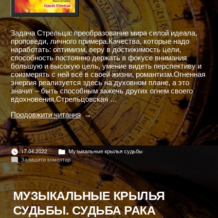
Задача Стрельца: преобразование мира силой идеала,
проповеди, личного примера.Качества, которые надо
наработать: оптимизм, веру в достижимость цели,
способность постоянно держать в фокусе внимания
большую и высокую цель, умение видеть перспективу и
соизмерять с ней всё в своей жизни, романтизм.Огненная
энергия реализуется здесь на духовном плане, а это
значит – быть способным зажечь других огнем своего
вдохновения.Стрельцовская …
"МУЗЫКАЛЬНЫЕ
Продовжити читання
КРЫЛЬЯ
СУДЬБЫ.
СУДЬБА
СТРЕЛЬЦА"
Опубліковано
17.04.2022
Музыкальные крылья судьбы
в
до
Залишити коментар
МУЗЫКАЛЬНЫЕ
КРЫЛЬЯ
СУДЬБЫ.
СУДЬБА
МУЗЫКАЛЬНЫЕ КРЫЛЬЯ
СТРЕЛЬЦА
СУДЬБЫ. СУДЬБА РАКА