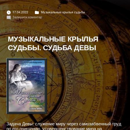
СУДЬБА
РАКА"
Опубліковано
17.04.2022
Музыкальные крылья судьбы
в
до
Залишити коментар
МУЗЫКАЛЬНЫЕ
КРЫЛЬЯ
СУДЬБЫ.
СУДЬБА
МУЗЫКАЛЬНЫЕ КРЫЛЬЯ
РАКА
СУДЬБЫ. СУДЬБА ДЕВЫ
Задача Девы: служение миру через самозабвенный труд
по его очищению, усовершенствование мира на