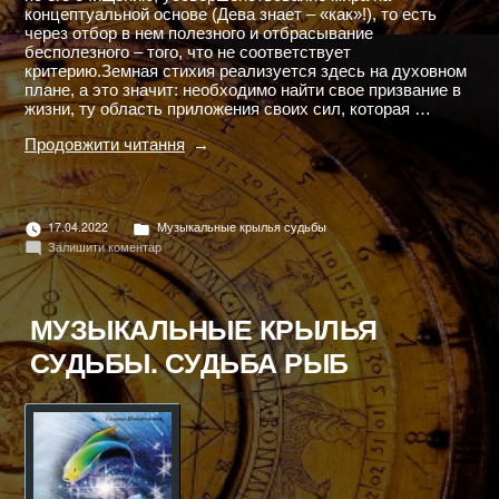
концептуальной основе (Дева знает – «как»!), то есть
через отбор в нем полезного и отбрасывание
бесполезного – того, что не соответствует
критерию.Земная стихия реализуется здесь на духовном
плане, а это значит: необходимо найти свое призвание в
жизни, ту область приложения своих сил, которая …
"МУЗЫКАЛЬНЫЕ
Продовжити читання
КРЫЛЬЯ
СУДЬБЫ.
СУДЬБА
ДЕВЫ"
Опубліковано
17.04.2022
Музыкальные крылья судьбы
в
до
Залишити коментар
МУЗЫКАЛЬНЫЕ
КРЫЛЬЯ
СУДЬБЫ.
СУДЬБА
МУЗЫКАЛЬНЫЕ КРЫЛЬЯ
ДЕВЫ
СУДЬБЫ. СУДЬБА РЫБ