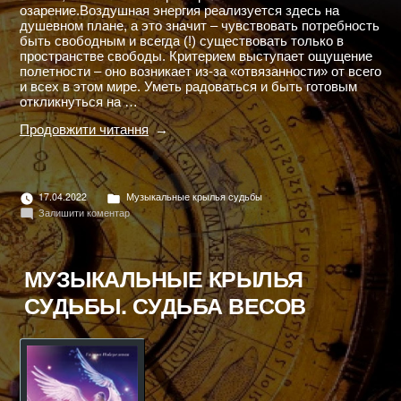
озарение.Воздушная энергия реализуется здесь на
душевном плане, а это значит – чувствовать потребность
быть свободным и всегда (!) существовать только в
пространстве свободы. Критерием выступает ощущение
полетности – оно возникает из-за «отвязанности» от всего
и всех в этом мире. Уметь радоваться и быть готовым
откликнуться на …
"МУЗЫКАЛЬНЫЕ
Продовжити читання
КРЫЛЬЯ
СУДЬБЫ.
СУДЬБА
ВОДОЛЕЯ"
Опубліковано
17.04.2022
Музыкальные крылья судьбы
в
до
Залишити коментар
МУЗЫКАЛЬНЫЕ
КРЫЛЬЯ
СУДЬБЫ.
СУДЬБА
МУЗЫКАЛЬНЫЕ КРЫЛЬЯ
ВОДОЛЕЯ
СУДЬБЫ. СУДЬБА ВЕСОВ