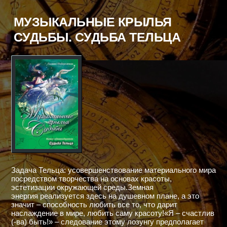
СУДЬБЫ.
СУДЬБА
МУЗЫКАЛЬНЫЕ КРЫЛЬЯ
ВЕСОВ
СУДЬБЫ. СУДЬБА ТЕЛЬЦА
Задача Тельца: усовершенствование материального мира
посредством творчества на основах красоты,
эстетизации окружающей среды.Земная
энергия реализуется здесь на душевном плане, а это
значит – способность любить все то, что дарит
наслаждение в мире, любить саму красоту!«Я – счастлив
(-ва) быть!» – следование этому лозунгу предполагает