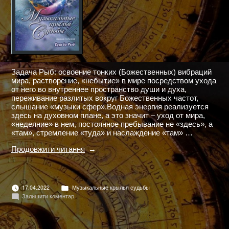
Задача Рыб: освоение тонких (Божественных) вибраций
мира, растворение, «небытие» в мире посредством ухода
от него во внутреннее пространство души и духа,
переживание разлитых вокруг Божественных частот,
слышание «музыки сфер».Водная энергия реализуется
здесь на духовном плане, а это значит – уход от мира,
«недеяние» в нем, постоянное пребывание не «здесь», а
«там», стремление «туда» и наслаждение «там» …
"МУЗЫКАЛЬНЫЕ
Продовжити читання
КРЫЛЬЯ
СУДЬБЫ.
СУДЬБА
РЫБ"
Опубліковано
17.04.2022
Музыкальные крылья судьбы
в
до
Залишити коментар
МУЗЫКАЛЬНЫЕ
КРЫЛЬЯ
СУДЬБЫ.
СУДЬБА