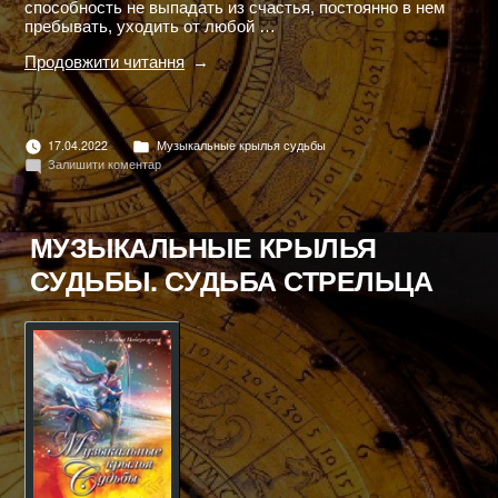
способность не выпадать из счастья, постоянно в нем
пребывать, уходить от любой …
"МУЗЫКАЛЬНЫЕ
Продовжити читання
КРЫЛЬЯ
СУДЬБЫ.
СУДЬБА
ТЕЛЬЦА"
Опубліковано
17.04.2022
Музыкальные крылья судьбы
в
до
Залишити коментар
МУЗЫКАЛЬНЫЕ
КРЫЛЬЯ
СУДЬБЫ.
СУДЬБА
МУЗЫКАЛЬНЫЕ КРЫЛЬЯ
ТЕЛЬЦА
СУДЬБЫ. СУДЬБА СТРЕЛЬЦА