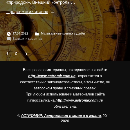
«природой». Внешний контроль …
"МУЗЫКАЛЬНЫЕ
Продовжити читання
КРЫЛЬЯ
СУДЬБЫ.
СУДЬБА
КОЗЕРОГА"
Опубліковано
17.04.2022
Музыкальные крылья судьбы
в
до
Залишити коментар
МУЗЫКАЛЬНЫЕ
КРЫЛЬЯ
Пагінація
СУДЬБЫ.
1
2
СУДЬБА
записів
КОЗЕРОГА
Все права на материалы, находящиеся на сайте
http://www.astromir.com.ua
, охраняются в
соответствии с законодательством, в том числе, об
авторском праве и смежных правах.
При любом использовании материалов сайта
гиперссылка на
http://www.astromir.com.ua
обязательна.
©
АСТРОМИР: Астрология в мире и в жизни
, 2011 -
2026