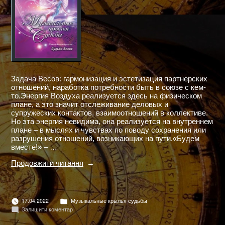
Задача Весов: гармонизация и эстетизация партнерских
отношений, наработка потребности быть в союзе с кем-
то.Энергия Воздуха реализуется здесь на физическом
плане, а это значит отслеживание деловых и
супружеских контактов, взаимоотношений в коллективе.
Но эта энергия невидима, она реализуется на внутреннем
плане – в мыслях и чувствах по поводу сохранения или
разрушения отношений, возникающих на пути.«Будем
вместе!» – …
"МУЗЫКАЛЬНЫЕ
Продовжити читання
КРЫЛЬЯ
СУДЬБЫ.
СУДЬБА
ВЕСОВ"
Опубліковано
17.04.2022
Музыкальные крылья судьбы
в
до
Залишити коментар
МУЗЫКАЛЬНЫЕ
КРЫЛЬЯ