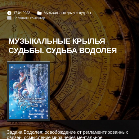
МЕЧЕНЫЕ"
Опубліковано
17.04.2022
Музыкальные крылья судьбы
в
до
Залишити коментар
МУЗЫКАЛЬНЫЕ
КРЫЛЬЯ
СУДЬБЫ.
МЕЧЕНЫЕ
МУЗЫКАЛЬНЫЕ КРЫЛЬЯ
СУДЬБЫ. СУДЬБА ВОДОЛЕЯ
Задача Водолея: освобождение от регламентированных
связей, осмысление мира через ментальное