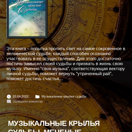
Эта книга – попытка пролить свет на самое сокровенное в
человеческой судьбе: каждый способен осознанно
участвовать в ее осуществлении. Для этого достаточно
постичь замысел своей судьбы и призвать в жизнь свою
музыку. Именно “своя музыка”, соответствующая вектору
личной судьбы, поможет вернуть “утраченный рай”,
поможет достичь счастья…
Опубліковано
20.04.2022
Музыкальные крылья судьбы
в
до
Залишити коментар
МУЗЫКАЛЬНЫЕ
КРЫЛЬЯ
СУДЬБЫ
(Книга
МУЗЫКАЛЬНЫЕ КРЫЛЬЯ
первая)
СУДЬБЫ. МЕЧЕНЫЕ