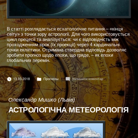
В статті розглядається есхатологічне питання – «кінця
світу» з точки зору астрології. Для чого використовується
цикл прецесії та аналізується: чи є відповідність між
проходженням зірок (їх проекції) через 4 кардинальні
точки екліптики. Отримана ствердна відповідь дозволяє
зробити прогноз щодо епохи, що гряде, – як епохи
глобальних перемін.
Опубліковано
до
13.03.2018
Прогнозы
Залишити коментар
в
ЗІРКИ
ПРО
КІНЕЦЬ
СВІТУ
Олександр Мишко (Львів)
АСТРОЛОГІЧНА МЕТЕОРОЛОГІЯ