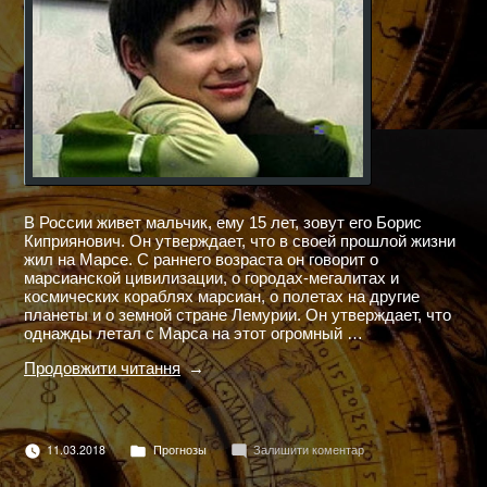
В России живет мальчик, ему 15 лет, зовут его Борис
Киприянович. Он утверждает, что в своей прошлой жизни
жил на Марсе. С раннего возраста он говорит о
марсианской цивилизации, о городах-мегалитах и
космических кораблях марсиан, о полетах на другие
планеты и о земной стране Лемурии. Он утверждает, что
однажды летал с Марса на этот огромный …
"Мальчик
Продовжити читання
с
планеты
Марс"
Опубліковано
до
11.03.2018
Прогнозы
Залишити коментар
в
Мальчик
с