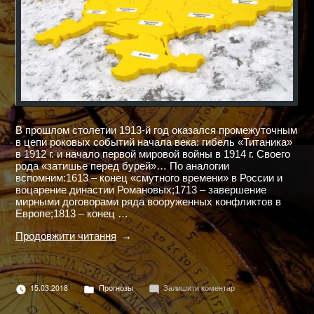
В прошлом столетии 1913-й год оказался промежуточным
в цепи роковых событий начала века: гибель «Титаника»
в 1912 г. и начало первой мировой войны в 1914 г. Своего
рода «затишье перед бурей»… По аналогии
вспомним:1613 – конец «смутного времени» в России и
воцарение династии Романовых;1713 – завершение
мирными договорами ряда вооруженных конфликтов в
Европе;1813 – конец …
"УКРАИНА
Продовжити читання
–
2013
год"
Опубліковано
до
15.03.2018
Прогнозы
Залишити коментар
в
УКРАИНА
–