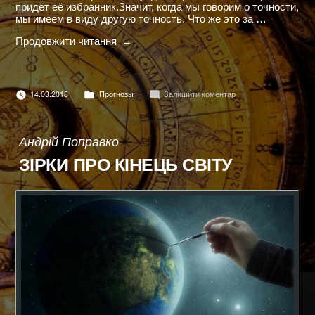
придёт её избранник.Значит, когда мы говорим о точности,
мы имеем в виду другую точность. Что же это за …
"ВОЗМОЖЕН
Продовжити читання
ЛИ
ТОЧНЫЙ
ПРОГНОЗ?"
Опубліковано
до
14.03.2018
Прогнозы
Залишити коментар
в
ВОЗМОЖЕН
ЛИ
ТОЧНЫЙ
ПРОГНОЗ?
Андрій Поправко
ЗІРКИ ПРО КІНЕЦЬ СВІТУ