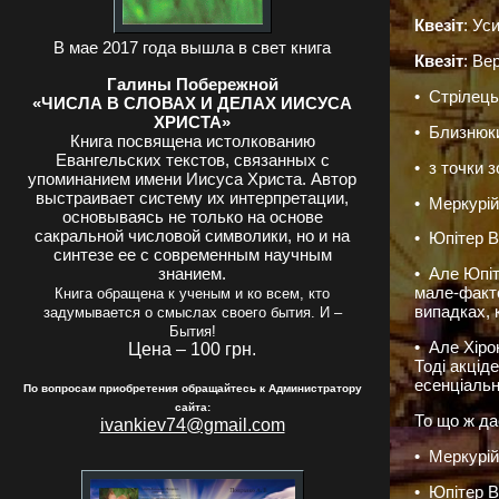
Квезіт
: Ус
В мае 2017 года вышла в свет книга
Квезіт
: Ве
Галины Побережной
• Стрілець
«ЧИСЛА В СЛОВАХ И ДЕЛАХ ИИСУСА
ХРИСТА»
• Близнюки
Книга посвящена истолкованию
Евангельских текстов, связанных с
• з точки 
упоминанием имени Иисуса Христа. Автор
выстраивает систему их интерпретации,
• Меркурій
основываясь не только на основе
сакральной числовой символики, но и на
• Юпітер В
синтезе ее с современным научным
знанием.
• Але Юпіт
мале-факто
Книга обращена к ученым и ко всем, кто
випадках, 
задумывается о смыслах своего бытия. И –
Бытия!
• Але Хіро
Цена – 100 грн.
Тоді акцід
есенціальн
По вопросам приобретения обращайтесь к Администратору
сайта:
То що ж да
ivankiev74@gmail.com
• Меркурій
• Юпітер В