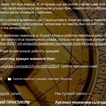
а мене, бій був важкий. Я не думав, що він вийде таким саме дл
, яка продовжується протягом усього бою. Навіть коли відбува
обота ніг не ставала слабшою».
не склалося враження, що Саша рухався лише місцями у порівнян
 зміщувався, пресингував, атакував чи навіть бив на відходах,
я та атакувати».
ще проблеми помітили в Усика? Менша робота передньої руки. Зн
він пропустив багатенько ударів, скільки не пропускав раніше в
box/45087-vin-propustiv-bagatenko-sosnovskii-rozkritikuvav-usika-
Роки тільки коньяк роблять кращим!
ідеогляд кращих моментів бою:
w.youtube.com/watch?v=kxiX5KcKRz4
і робіть висновки самі!
Опубліковано
26
Горячие вопросы о текущих событиях
,
Прогнозы
в
ація
Попередній
Наступ
едній запис
Наступний запис
запис:
запис:
ИЙ ПРАКТИКУМ
Арсенал переможе сьогодні
ів