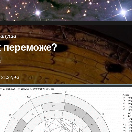
Папуша
к переможе?
6
 31:32, +3