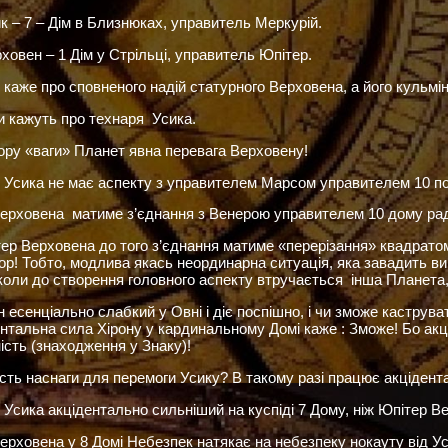
ик – 7 – Дім в Близнюках, управитель Меркурій.
рховен – 1 Дім у Стрільці, управитель Юпітер.
 каже про сповненого надій статурного Верховена, а його куль
 кажуть про технаря Усика.
зору «ваги» Планет явна перевага Верховену!
 Усика не має аспекту з управителем Марсом управителем 10 пох
ерховена матиме з’єднання з Венерою управителем 10 дому рад
ер Верховена до того з’єднання матиме «перерізання» квадратом 
р! Тобто, модлива якась неординарна ситуація, яка завадить ви
коли до створення головного аспекту втручається інша Планета,
н есенціально слабкий у Овні і діє поспішно, і чи зможе каструв
ентальна сила Хірону у кардинальному Домі каже : Зможе! Бо акц
ість (знаходження у Знаку)!
сть наснаги для перемоги Усику? В такому разі працює акцідента
 Усика акцідентально сильніший на куспіді 7 Дому, ніж Юпітер Ве
ерховена у 8 Домі Небезпек натякає на небезпеку нокауту від У