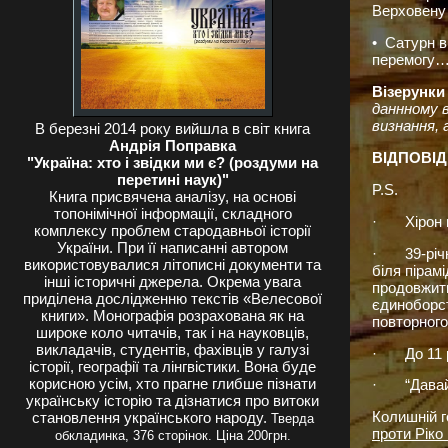
Верховену 
• Сатурн в
перемогу… 
Візерунки
даннному в
визнання, 
В березні 2014 року вийшла в світ книга
Андрія Поправка
ВІДПОВІ
"Україна: хто і звідки ми є? (роздуми на
перетині наук)"
P.S.
Книга присвячена аналізу, на основі
топонімічної інформації, складного
· Хірон 
комплексу проблем стародавньої історії
України. При її написанні автором
· 39-річни
використовувалися літописні документи та
біля пірам
інші історичні джерела. Окрема увага
продовжити
приділена дослідженню текстів «Велесової
єдиноборст
книги». Монографія розрахована як на
повторного
широке коло читачів, так і на науковців,
викладачів, студентів, фахівців у галузі
· До 11 ра
історії, географії та лінгвістики. Вона буде
корисною усім, хто прагне глибше пізнати
· “Давай п
українську історію та дізнатися про витоки
Колишній г
становлення українського народу.
Тверда
проти Ріко
обкладинка, 376 сторінок. Ціна 200грн.