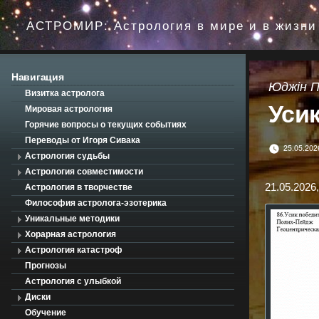
Перейти
до
АСТРОМИР: Астрология в мире и в жизни
вмісту
Навигация
Юджін 
Визитка астролога
Уси
Мировая астрология
Горячие вопросы о текущих событиях
Переводы от Игоря Сивака
25.05.202
Астрология судьбы
Астрология совместимости
21.05.2026,
Астрология в творчестве
Философия астролога-эзотерика
Уникальные методики
Хорарная астрология
Астрология катастроф
Прогнозы
Астрология с улыбкой
Диски
Обучение