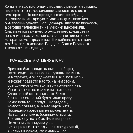
Когда я читаю настоящую поэзию, становится стыдно,
что и я что-то такое сочиняю самодеятельное и
аматорское. Но они приходят сами, не обращая
внимание на авторскую самокритику, и также без
объявлений уходят. Весь декабрь ничего не писалось,
а сегодня теленовости из Мексики вдохновили.
Оказывается там вместо ожидаемого конца света
празднуют наступление совершенно новой эпохи,
которая может продлиться ближайшие пять тысяч
лет. Что ж, это логично. Ведь для Бога и Вечности
тысяча лет, как один день.
КОНЕЦ СВЕТА ОТМЕНЯЕТСЯ?
Приятно быть свидетелями новой эры,
Пусть будет это новое не лучшим, но иным.
И в страхах, и в надеждах мы не знаем меры,
И может подвести нас то, на чём стоим.
Всё должное случится, в том сомнений нет,
Мы отвратить не в силах катастрофы,
Счастливый кто-то вытянет билет,
А от иных стараний будет мало проку.
Какие испытанья ждут – не угадать,
Кому-то повезёт, а чья-то карта бита,
Последних сроков мы не можем знать,
Их тайна только избранным открыта.
В земных путях всё зыбко и непрочно,
Но этот мы не выучим урок.
Всех призовёт Господь нас в час урочный,
А истина в одном, что с нами – Бог.