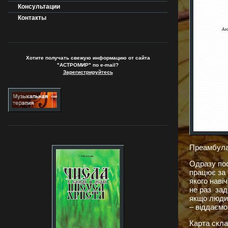
Консультации
Контакты
Хотите получать свежую информацию от сайта
"АСТРОМИР" по e-mail?
Зарегистрируйтесь
Преамбула.
Одразу пос
працює за 
якого наві
не раз зад
якщо людин
– віддаємо
Карта скла