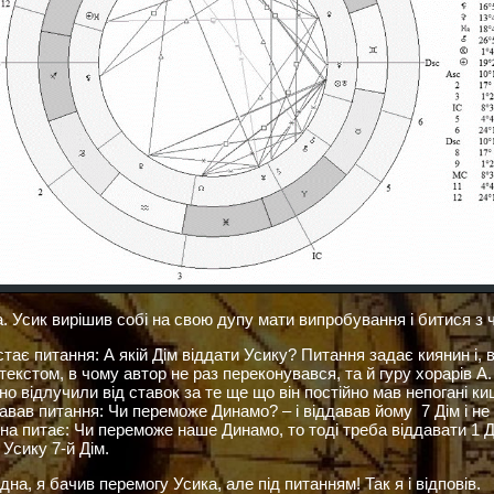
 Усик вирішив собі на свою дупу мати випробування і битися з че
тає питання: А якій Дім віддати Усику? Питання задає киянин і, вп
текстом, в чому автор не раз переконувався, та й гуру хорарів А
чно відлучили від ставок за те ще що він постійно мав непогані к
авав питання: Чи переможе Динамо? – і віддавав йому 7 Дім і не 
а питає: Чи переможе наше Динамо, то тоді треба віддавати 1 Д
 Усику 7-й Дім.
дна, я бачив перемогу Усика, але під питанням! Так я і відповів.