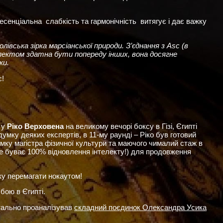
 есенціальна слабкість та гармонічність витягує і дає важку
олівська зірка марсіанської природи. З’єднання з Asc (в
спектом здатна бути попереду інших, вона досягне
ки.
є!
 у
Ріко Верховена
на великому вечорі боксу в Гізі, Єгипті
умку деяких експертів, в 11-му раунді – Ріко був готовий
мку магістра фізичної культури та маючого чималий стаж в
не буває 100% відновлення інтелекту!) для продовження
ку перемагати нокаутом!
бою в Єгипті.
тально проаналізував
складний поєдинок Олександра Усика