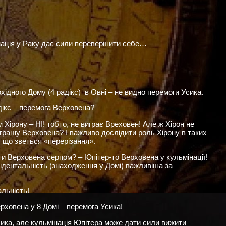
мінація у Раку дає сили перевершити себе…
ідного Дому (4 радікс) в Овні – не видно перемоги Усика.
ікс – перемога Верховена?
Хірону – НІ! тобто, не виграє Вреховен! Але ж Хірон не
грашу Верховена? І важливо дослідити роль Хірону в таких
 що зветься «перерізання».
ати Верховена серпом? – Юпітер-то Верховена у кульмінації!
ідентальність (знаходження у Домі) важливіша за
льність!
рховена у 8 Домі – перемога Усика!
сика, але кульмінація Юпітера може дати сили вижити