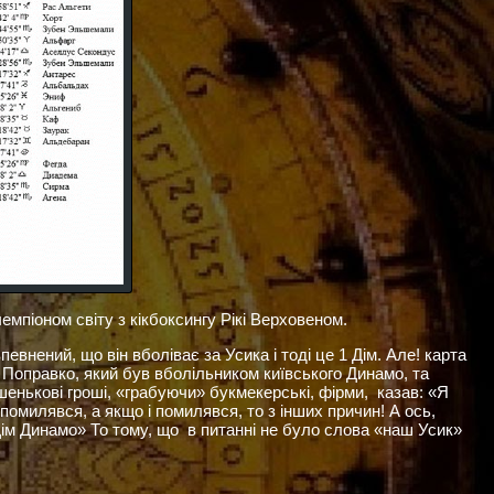
мпіоном світу з кікбоксингу Рікі Верховеном.
евнений, що він вболіває за Усика і тоді це 1 Дім. Але! карта
. Поправко, який був вболільником київського Динамо, та
ишенькові гроші, «грабуючи» букмекерські, фірми, казав: «Я
помилявся, а якщо і помилявся, то з інших причин! А ось,
ім Динамо» То тому, що в питанні не було слова «наш Усик»