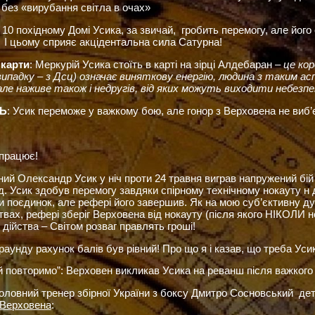
без «вирубання світла в очах»
 10 похідному Домі Усика, за звичай, гробить перемогу, але його
І цьому сприяє акцідентальна сила Сатурна!
 карти
: Меркурій Усика стоїть в карті на зірці Алдебаран –
це кор
ипадку – з Дсц) означає виняткову енергію, людина з таким а
але наживе також і недругів, від яких можуть виходити небезпе
ДЬ
: Усик переможе у важкому бою, але гонор з Верховена не виб’
працює!
й Олександр Усик у ніч проти 24 травня виграв напружений бій
ід. Усик здобув перемогу завдяки спірному технічному нокауту н д
 поєдинок, але рефері його завершив. Як на мою суб’єктивну ду
вах, рефері зберіг Верховена від нокауту (після якого НІКОЛИ 
 дійства – Світом розваг правлять гроші!
унду рахунок балів був рівний! Про що я і казав, що треба Уси
овторимо”: Верховен викликав Усика на реванш після важкого 
оловний тренер збірної України з боксу Дмитро Сосновський де
 Верховена
: