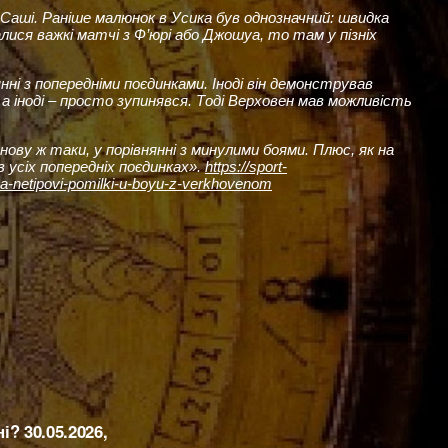
я Саші. Раніше малюнок в Усика був однозначний: швидка
лися важкі матчі з Ф’юрі або Джошуа, то там у пізніх
ні з попередніми поєдинками. Іноді він демонстрував
 а іноді – просто зупинявся. Тоді Верховен мав можливість
ову ж таки, у порівнянні з минулими боями. Плюс, як на
 усіх попередніх поєдинках».
https://sport-
za-netipovi-pomilki-u-boyu-z-verkhovenom
ний
? 30.05.2026,