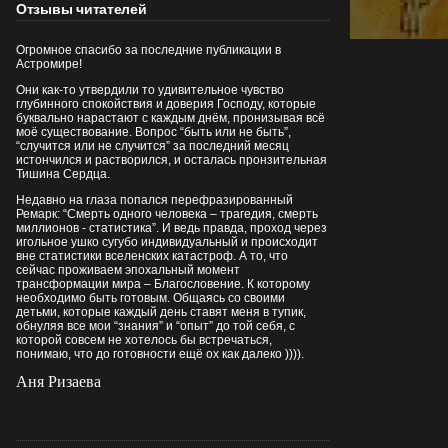
Отзывы читателей
Огромное спасибо за последние публикации в
Астромире!
Они как-то утвердили то удивительное чувство
глубинного спокойствия и доверия Господу, которые
буквально нарастают с каждым днём, пронизывая всё
моё существование. Вопрос “быть или не быть”,
“случится или не случится” за последний месяц
истончился и растворился, и осталась пронзительная
Тишина Сердца.
Недавно на глаза попался перефразированный
Ремарк: “Смерть одного человека – трагедия, смерть
миллионов - статистика”. И ведь правда, проход через
игольное ушко сугубо индивидуальный и происходит
вне статистики вселенских катастроф. А то, что
сейчас проживаем эпохальный момент
трансформации мира – Благословение. К которому
необходимо быть готовым. Общаясь со своими
детьми, которые каждый день ставят меня в тупик,
обнуляя все мои “знания” и “опыт” до той себя, с
которой совсем не хотелось бы встречаться,
понимаю, что до готовности ещё ох как далеко )))).
Аня Ризаева