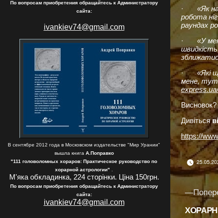
По вопросам приобретения обращайтесь к Администратору
·
«Як н
сайта:
робота ніг
раундах р
ivankiev74@gmail.com
·
«У ме
швидкість,
зближатис
·
«Які 
мене, тут 
express.ua/
Висновок? 
Дивіться
в
https://ww
В сентябре 2012 года в Московском издательстве "Мир Урании"
вышла книга
А.Поправко
25.05.20
"111 головоломных хораров: Практическое руководство по
хорарной астрологии"
.
М'яка обкладинка, 224 сторінки. Ціна 150грн.
По вопросам приобретения обращайтесь к Администратору
Навіг
Попер
сайта:
ivankiev74@gmail.com
ХОРАРН
запис