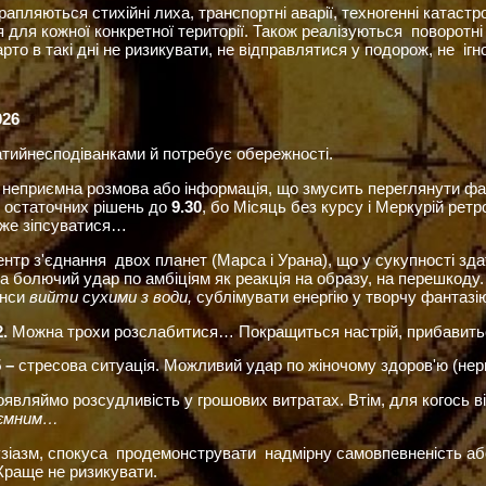
 трапляються стихійні лиха, транспортні аварії, техногенні катас
 для кожної конкретної території. Також реалізуються поворотні п
рто в такі дні не ризикувати, не відправлятися у подорож, не ігн
026
тийнесподіванками й потребує обережності.
–
неприємна розмова або інформація, що змусить переглянути фак
 остаточних рішень до
9.30
, бо Місяць без курсу і Меркурій рет
оже зіпсуватися…
ентр зʹєднання двох планет (Марса і Урана), що у сукупності зда
на болючий удар по амбіціям як реакція на образу, на перешкоду
анси
вийти сухими з води,
сублімувати ене
2.
Можна трохи розслабитися… Покращиться настрій, прибавитьс
5 –
стресова ситуація. Можливий удар по жіночому здоровʹю (не
оявляймо розсудливість у грошових витратах. Втім, для когось в
аємним…
зіазм, спокуса продемонструвати надмірну самовпевненість а
 Краще не ризикувати.