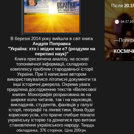
Після
20.1
04.07.20
В березні 2014 року вийшла в світ книга
Навіг
Попер
Андрія Поправка
"Україна: хто і звідки ми є? (роздуми на
КОСМІЧ
запис
перетині наук)"
Книга присвячена аналізу, на основі
топонімічної інформації, складного
комплексу проблем стародавньої історії
України. При її написанні автором
використовувалися літописні документи та
інші історичні джерела. Окрема увага
приділена дослідженню текстів «Велесової
книги». Монографія розрахована як на
широке коло читачів, так і на науковців,
викладачів, студентів, фахівців у галузі
історії, географії та лінгвістики. Вона буде
корисною усім, хто прагне глибше пізнати
українську історію та дізнатися про витоки
становлення українського народу.
Тверда
обкладинка, 376 сторінок. Ціна 200грн.