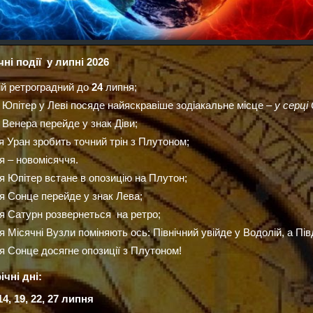
ні події у липні 2026
й ретроградний до
24
липня;
Юпітер у Леві посяде найяскравіше зодіакальне місце –
у серці
Венера перейде у знак Діви;
 Уран зробить точний трін з Плутоном;
 – новомісяччя.
я Юпітер встане в опозицію на Плутон;
я Сонце перейде у знак Лева;
я Сатурн розвернеться на ретро;
 Місячні Вузли поміняють ось: Північний увійде у Водолій, а Пів
 Сонце досягне опозиції з Плутоном!
чні дні:
, 14, 19, 22, 27 липня