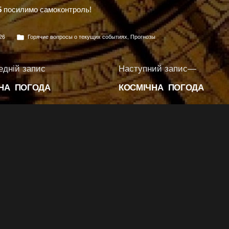
5
посилимо самоконтроль!
Опубліковано
26
Горячие вопросы о текущих событиях
,
Прогнозы
в
ація
Попередній
Наступ
едній запис
Наступний запис
запис:
запис:
НА ПОГОДА
КОСМІЧНА ПОГОДА
ів