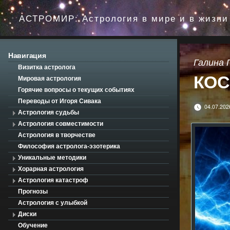
Перейти
до
АСТРОМИР: Астрология в мире и в жизни
вмісту
Навигация
Галина 
Визитка астролога
КОС
Мировая астрология
Горячие вопросы о текущих событиях
Переводы от Игоря Сивака
04.07.202
Астрология судьбы
Астрология совместимости
Астрология в творчестве
Философия астролога-эзотерика
Уникальные методики
Хорарная астрология
Астрология катастроф
Прогнозы
Астрология с улыбкой
Диски
Обучение