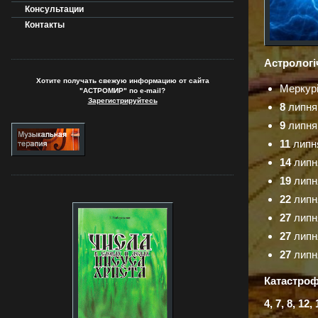
Консультации
Контакты
Астрологіч
Хотите получать свежую информацию от сайта
Меркурі
"АСТРОМИР" по e-mail?
Зарегистрируйтесь
8
липня 
9
липня 
11
липня
14
липня
19
липн
22
липн
27
липн
27
липня
27
липня
Катастрофі
4, 7, 8, 12