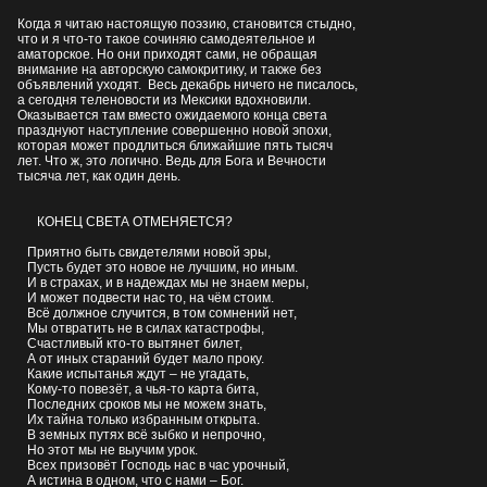
Когда я читаю настоящую поэзию, становится стыдно,
что и я что-то такое сочиняю самодеятельное и
аматорское. Но они приходят сами, не обращая
внимание на авторскую самокритику, и также без
объявлений уходят. Весь декабрь ничего не писалось,
а сегодня теленовости из Мексики вдохновили.
Оказывается там вместо ожидаемого конца света
празднуют наступление совершенно новой эпохи,
которая может продлиться ближайшие пять тысяч
лет. Что ж, это логично. Ведь для Бога и Вечности
тысяча лет, как один день.
КОНЕЦ СВЕТА ОТМЕНЯЕТСЯ?
Приятно быть свидетелями новой эры,
Пусть будет это новое не лучшим, но иным.
И в страхах, и в надеждах мы не знаем меры,
И может подвести нас то, на чём стоим.
Всё должное случится, в том сомнений нет,
Мы отвратить не в силах катастрофы,
Счастливый кто-то вытянет билет,
А от иных стараний будет мало проку.
Какие испытанья ждут – не угадать,
Кому-то повезёт, а чья-то карта бита,
Последних сроков мы не можем знать,
Их тайна только избранным открыта.
В земных путях всё зыбко и непрочно,
Но этот мы не выучим урок.
Всех призовёт Господь нас в час урочный,
А истина в одном, что с нами – Бог.