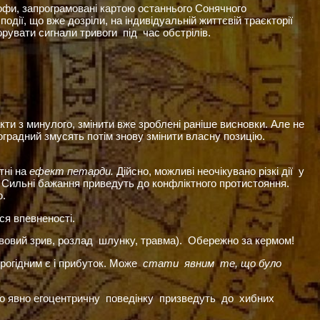
трофи, запрограмовані картою останнього Сонячного
одії, що вже дозріли, на індивідуальній життєвій траєкторії
орувати сигнали тривоги під час обстрілів.
ти з минулого, змінити вже зроблені раніше висновки. Але не
роградний змусять потім знову змінити власну позицію.
тні на
ефект петарди.
Дійсно, можливі неочікувано різкі дії у
. Сильні бажання приведуть до конфліктного протистояння.
ргію у творчу фантазію.
я впевненості.
рвовий зрив, розлад шлунку, травма). Обережно за кермом!
ірогідним є і прибуток. Може
стати
явним
те, що було
бо явно егоцентричну поведінку призведуть до хибних