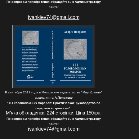
По вопросам приобретения обращайтесь к Администратору
сайта:
ivankiev74@gmail.com
В сентябре 2012 года в Московском издательстве "Мир Урании"
вышла книга
А.Поправко
"111 головоломных хораров: Практическое руководство по
хорарной астрологии"
.
М'яка обкладинка, 224 сторінки. Ціна 150грн.
По вопросам приобретения обращайтесь к Администратору
сайта:
ivankiev74@gmail.com