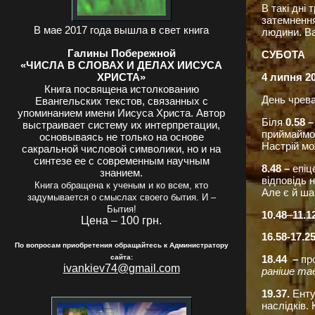
В такі дні
затемнення
В мае 2017 года вышла в свет книга
людини. Ва
Галины Побережной
СУБОТА
«ЧИСЛА В СЛОВАХ И ДЕЛАХ ИИСУСА
ХРИСТА»
4 липня 2
Книга посвящена истолкованию
День чрева
Евангельских текстов, связанных с
упоминанием имени Иисуса Христа. Автор
Біля
0.58 
выстраивает систему их интерпретации,
приймаймо
основываясь не только на основе
Настрій м
сакральной числовой символики, но и на
синтезе ее с современным научным
8.48 –
епіц
знанием.
відповідь 
Книга обращена к ученым и ко всем, кто
Але є й ш
задумывается о смыслах своего бытия. И –
Бытия!
10.48
–
11.1
Цена – 100 грн.
16.58-17.2
По вопросам приобретения обращайтесь к Администратору
сайта:
18.44 –
пр
ivankiev74@gmail.com
раніше т
19.37.
Енту
наслідків.