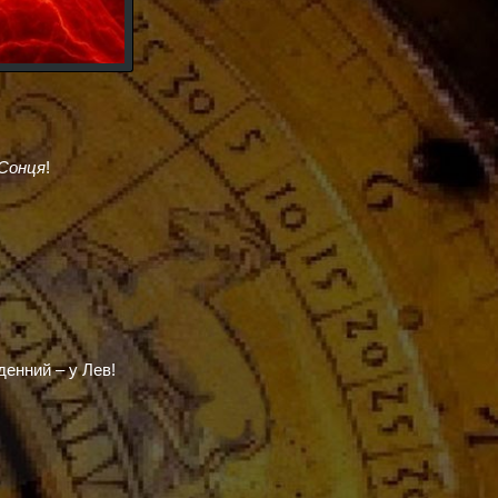
 Сонця
!
денний – у Лев!