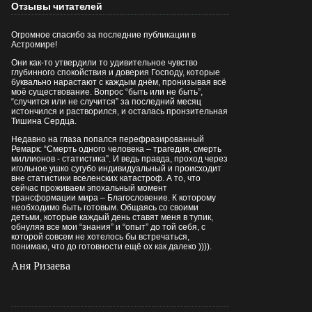
Отзывы читателей
Огромное спасибо за последние публикации в
Астромире!
Они как-то утвердили то удивительное чувство
глубинного спокойствия и доверия Господу, которые
буквально нарастают с каждым днём, пронизывая всё
моё существование. Вопрос “быть или не быть”,
“случится или не случится” за последний месяц
истончился и растворился, и осталась пронзительная
Тишина Сердца.
Недавно на глаза попался перефразированный
Ремарк: “Смерть одного человека – трагедия, смерть
миллионов - статистика”. И ведь правда, проход через
игольное ушко сугубо индивидуальный и происходит
вне статистики вселенских катастроф. А то, что
сейчас проживаем эпохальный момент
трансформации мира – Благословение. К которому
необходимо быть готовым. Общаясь со своими
детьми, которые каждый день ставят меня в тупик,
обнуляя все мои “знания” и “опыт” до той себя, с
которой совсем не хотелось бы встречаться,
понимаю, что до готовности ещё ох как далеко )))).
Аня Ризаева