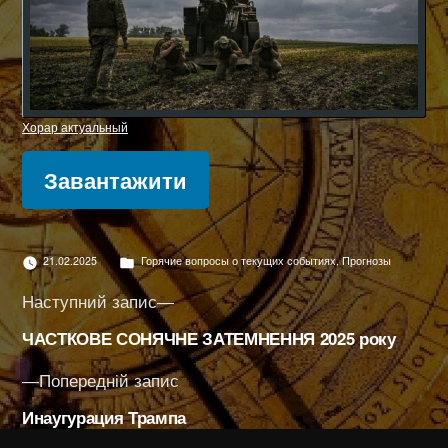
Хорар актуальный
Завантажити
Опубліковано
21.02.2025
Горячие вопросы о текущих событиях
,
Прогнозы
в
Навігація
Наступний
Наступний запис
запис:
записів
ЧАСТКОВЕ СОНЯЧНЕ ЗАТЕМНЕННЯ 2025 року
Попередній
Попередній запис
запис:
Инаугурация Трампа