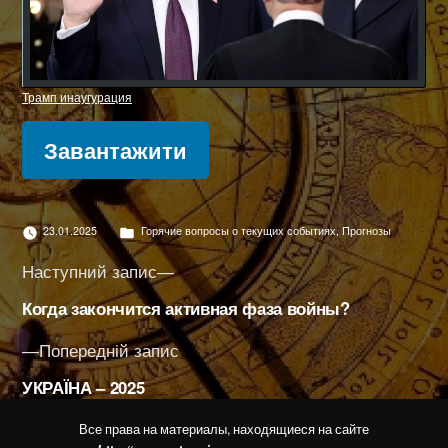
Трамп инаугурация
Завантажити
Опубліковано
23.01.2025
Горячие вопросы о текущих событиях
,
Прогнозы
в
Навігація
Наступний
Наступний запис
запис:
записів
Когда закончится активная фаза войны?
Попередній
Попередній запис
запис:
УКРАЇНА – 2025
Все права на материалы, находящиеся на сайте