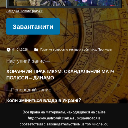
Загадки Нового року(1)
Завантажити
Опубліковано
01.01.2026
Горячие вопросы о текущих событиях
,
Прогнозы
в
Навігація
Наступний
Наступний запис
запис:
записів
ХОРАРНИЙ ПРАКТИКУМ. СКАНДАЛЬНИЙ МАТЧ
ПОЛІССЯ – ДИНАМО
Попередній
Попередній запис
запис:
Коли зміниться влада в Україні?
Все права на материалы, находящиеся на сайте
http://www.astromir.com.ua
, охраняются в
соответствии с законодательством, в том числе, об