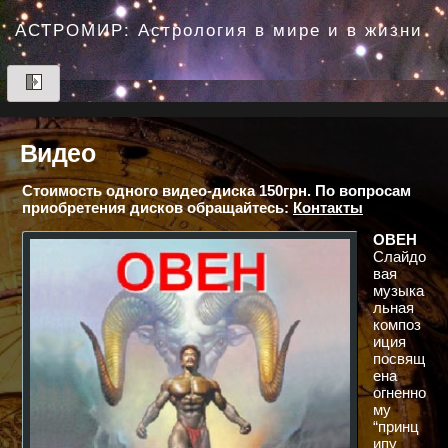
Перейти
до
АСТРОМИР: Астрология в мире и в жизни
вмісту
Видео
Стоимость одного видео-диска 150грн. По вопросам
приобретения дисков обращайтесь:
Контакты
ОВЕН
Слайдо
вая
музыка
льная
композ
иция
посвящ
ена
огненно
му
“принц
ипу