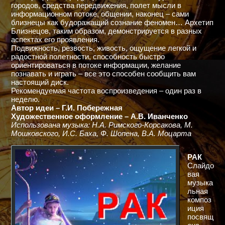
городов, средства передвижения, полет мысли в
информационном потоке, общении, наконец – сами
близнецы как будоражащий сознание феномен… Архетип
Близнецов, таким образом, демонстрируется в разных
аспектах его проявления.
Подвижность, резвость, живость, ощущение легкой и
радостной полетности, способность быстро
ориентироваться в потоке информации, желание
познавать и играть – все это способен сообщить вам
настоящий диск.
Рекомендуемая частота воспроизведения – один раз в
неделю.
Автор идеи – Г.И. Побережная
Художественное оформление – А.В. Иванченко
Использована музыка: Н.А. Римского-Корсакова, М.
Мошковского, И.С. Баха, Ф. Шопена, В.А. Моцарта
РАК
Слайдо
вая
музыка
льная
композ
иция
посвящ