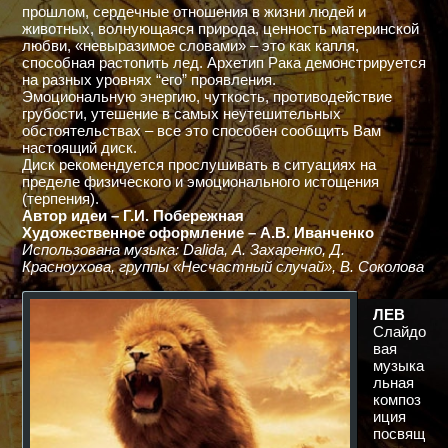
прошлом, сердечные отношения в жизни людей и
животных, волнующаяся природа, ценность материнской
любви, «невыразимое словами» – это как капля,
способная растопить лед. Архетип Рака демонстрируется
на разных уровнях “его” проявления.
Эмоциональную энергию, чуткость, противодействие
грубости, утешение в самых неутешительных
обстоятельствах – все это способен сообщить Вам
настоящий диск.
Диск рекомендуется прослушивать в ситуациях на
пределе физического и эмоционального истощения
(терпения).
Автор идеи – Г.И. Побережная
Художественное оформление – А.В. Иванченко
Использована музыка: Dalida, А. Захаренко, Д.
Красноухова, группы «Несчастный случай», В. Соколова
ЛЕВ
Слайдо
вая
музыка
льная
композ
иция
посвящ