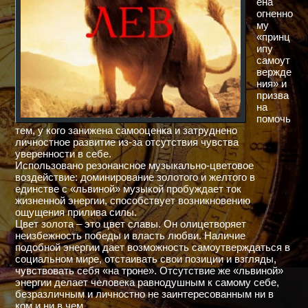
ена
огненно
му
«принц
ипу
самоут
вержде
ния» и
призва
на
помочь
тем, у кого занижена самооценка и затруднено
личностное развитие из-за отсутствия чувства
уверенности в себе.
Использовано резонансное музыкально-цветовое
воздействие: доминирование золотого и желтого в
единстве с «львиной» музыкой пробуждает ток
жизненной энергии, способствует возникновению
ощущения прилива силы.
Цвет золота – это цвет славы. Он олицетворяет
неизбежность победы и власть любви. Наличие
подобной энергии дает возможность самоутверждаться в
социальном мире, отстаивать свои позиции и взгляды,
чувствовать себя «на троне». Отсутствие же «львиной»
энергии делает человека равнодушным к самому себе,
безразличным и личностно не заинтересованным ни в
ком и ни в чем.