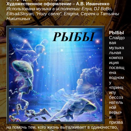
Художественное оформление – А.В. Иванченко
Использована музыка в исполнении: Enya, DJ BoBo,
Elitsa&Stoyan, “Ногу свело”, Enigma, Сергея и Татьяны
Никитиных
РЫБЫ
Слайдо
вая
музыка
льная
композ
иция
посвящ
ена
водном
у
«принц
ипу
бессоз
натель
ной
веры»
и
призва
на помочь тем, кого жизнь выталкивает в одиночество,