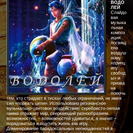
ВОДО
ЛЕЙ
Слайдо
вая
музыка
льная
композ
иция
посвящ
ена
воздуш
ному
«принц
ипу
свобод
ы» и
призва
на
помочь
тем, кто страдает в тисках любых ограничений, не имея
сил «порвать цепи». Использовано резонансное
музыкально-цветовое воздействие: серебристо-легкая
гамма отражает мир, сверкающий разнообразием
возможностей, – возможностей удивиться, а значит –
порадоваться и ощутить жизнь как игру.
Доминирование парадоксальных неожиданностей в