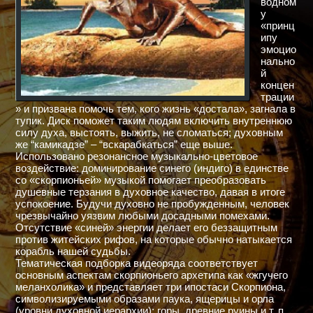
водном
у
«принц
ипу
эмоцио
нально
й
концен
трации
» и призвана помочь тем, кого жизнь «достала», загнала в
тупик. Диск поможет таким людям включить внутреннюю
силу духа, выстоять, выжить, не сломаться; духовным
же “камикадзе” – “вскарабкаться” еще выше.
Использовано резонансное музыкально-цветовое
воздействие: доминирование синего (индиго) в единстве
со «скорпионьей» музыкой помогает преобразовать
душевные терзания в духовное качество, давая в итоге
успокоение. Будучи духовно не пробужденным, человек
чрезвычайно уязвим любыми досадными помехами.
Отсутствие «синей» энергии делает его беззащитным
против житейских рифов, на которые обычно натыкается
корабль нашей судьбы.
Тематическая подборка видеоряда соответствует
основным аспектам скорпионьего архетипа как «жгучего
меланхолика» и представляет три ипостаси Скорпиона,
символизируемыми образами паука, ящерицы и орла
(уровни духовной иерархии): горы, древние руины и т. п.