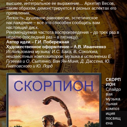
высшее, интегральное ее выражение… Архетип Весов,
таким образом, демонстрируется в разных аспектах его
проявления.
Легкость, душевное равновесие, эстетическое
наслаждение – все это способен сообщить вам
настоящий диск.
Рекомендуемая частота воспроизведения – до трех раз в
неделю (последний раз – в пятницу).
Автор идеи – Г.И. Побережная
Художественное оформление – А.В. Иванченко
Использована музыка: И.С. Баха, В. Соколова,
неизвестных композиторов; музыка в исполнении Е.
Гузеева и О. Сытянко, Ван Ян-Миня, Д. Дассена, Ю.
Гнатовского и Ю. Лорд
СКОРП
ИОН
Слайдо
вая
музыка
льная
композ
иция
посвящ
ена