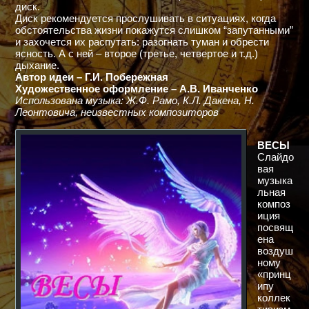
диск.
Диск рекомендуется прослушивать в ситуациях, когда
обстоятельства жизни покажутся слишком “запутанными”
и захочется их распутать: разогнать туман и обрести
ясность. А с ней – второе (третье, четвертое и т.д.)
дыхание.
Автор идеи – Г.И. Побережная
Художественное оформление – А.В. Иванченко
Использована музыка: Ж.Ф. Рамо, К.Л. Дакена, Н.
Леонтовича, неизвестных композиторов
ВЕСЫ
Слайдо
вая
музыка
льная
композ
иция
посвящ
ена
воздуш
ному
«принц
ипу
коллек