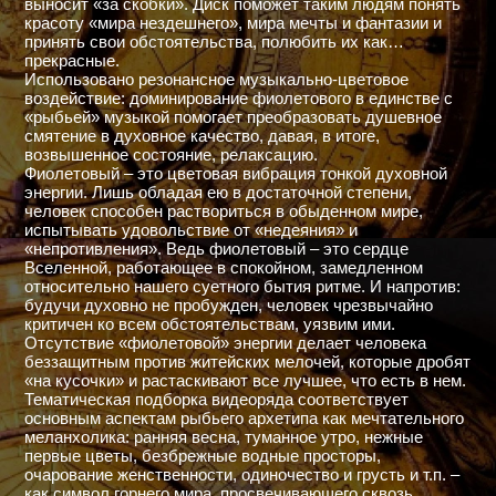
выносит «за скобки». Диск поможет таким людям понять
красоту «мира нездешнего», мира мечты и фантазии и
принять свои обстоятельства, полюбить их как…
прекрасные.
Использовано резонансное музыкально-цветовое
воздействие: доминирование фиолетового в единстве с
«рыбьей» музыкой помогает преобразовать душевное
смятение в духовное качество, давая, в итоге,
возвышенное состояние, релаксацию.
Фиолетовый – это цветовая вибрация тонкой духовной
энергии. Лишь обладая ею в достаточной степени,
человек способен раствориться в обыденном мире,
испытывать удовольствие от «недеяния» и
«непротивления». Ведь фиолетовый – это сердце
Вселенной, работающее в спокойном, замедленном
относительно нашего суетного бытия ритме. И напротив:
будучи духовно не пробужден, человек чрезвычайно
критичен ко всем обстоятельствам, уязвим ими.
Отсутствие «фиолетовой» энергии делает человека
беззащитным против житейских мелочей, которые дробят
«на кусочки» и растаскивают все лучшее, что есть в нем.
Тематическая подборка видеоряда соответствует
основным аспектам рыбьего архетипа как мечтательного
меланхолика: ранняя весна, туманное утро, нежные
первые цветы, безбрежные водные просторы,
очарование женственности, одиночество и грусть и т.п. –
как символ горнего мира, просвечивающего сквозь