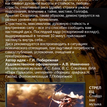
как символ духовной высоты и стойкости, любовь-
страсть, спортивный риск (драйв), страхи и ужасы
подсознания, влечение к тайне, мистике, Голгофа.
Архетип Скорпиона, таким образом, демонстрируется на
разных уровнях его проявления.
Страстность, максимализм, духовную стойкость и
внутреннюю силу – все это способен сообщить вам
настоящий диск. Последний кадр («скорпионий взгляд»),
выдерживаемый в течение 10 минут, приглашает
заглянуть внутрь себя…
Диск рекомендуется воспроизводить в ситуациях
психического отягощения, при ощутимой потребности
самоуглубления, успокоения, очищения и
преобразования.
Автор идеи – Г.И. Побережная
Художественное оформление – А.В. Иванченко
Использована музыка: И.С. Баха, В. С. Соколова. ВИА
«Парк Горького», интернет- сборники; графика Н.
Гайдай, фотокомпозиция Т.Побережной
СТРЕЛ
ЕЦ
Слайдо
вая
музыка