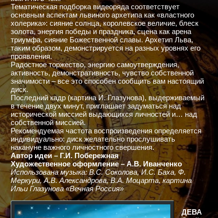
Тематическая подборка видеоряда соответствует
основным аспектам львиного архетипа как «властного
холерика»: сияние солнца, королевское величие, блеск
золота, энергия победы и праздника, сцена как арена
триумфа, сияние Божественной славы. Архетип Льва,
таким образом, демонстрируется на разных уровнях его
проявления.
Радостное торжество, энергию самоутверждения,
активность, демонстративность, чувство собственной
значимости – все это способен сообщить вам настоящий
диск.
Последний кадр (картина И. Глазунова), выдерживаемый
в течение двух минут, приглашает задуматься над
исторической миссией выдающихся личностей и… над
собственной миссией.
Рекомендуемая частота воспроизведения определяется
индивидуально: диск желательно прослушивать
накануне важного личностного свершения.
Автор идеи – Г.И. Побережная
Художественное оформление – А.В. Иванченко
Использована музыка: В.С. Соколова, И.С. Баха, Ф.
Меркури, А.В. Александрова, В.А. Моцарта, картина
Ильи Глазунова «Вечная Россия»
ДЕВА