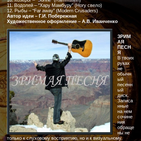
11. Водолей – “Хару Мамбуру” (Ногу свело)
12. Рыбы – “Far away” (Modern Crusaders)
Автор идеи – Г.И. Побережная
Художественное оформление – А.В. Иванченко
ЗРИМ
АЯ
ПЕСН
Я
В твоих
руках
не
обычн
ый
песенн
ый
диск.
Записа
нные
на нем
сочине
ния
обраще
ны не
только к слуховому восприятию, но и к визуальному.