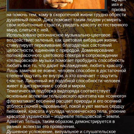
ия» и
призва
на помочь тем, кому в скоротечной жизни трудно обрести
душевный покой. Диск поможет таким людям усмирить
свои избыточные страсти, увидеть красоту естественного
мира, слиться с ней.
Использовано резонансное музыкально-цветовое
воздействие: зеленый, как цветовая вибрация жизни,
стимулирует переживание благодатных состояний
целостности, единения с природой. Доминирование
полнокрасочного цветового спектра в сопровождении
«тельцовской» музыки помогает пробудить способность
любить все то, что дарит наслаждение, любить красоту.
Лишь замечая ее вовне, человек способен в достаточной
степени ощутить ее внутри, а это означает – ощутить
счастье. Лишенный же подобной способности человек
живет в дисгармонии с собой и миром.
Тематическая подборка видеоряда соответствует
основным аспектам тельцовского архетипа как «сонного»
флегматика»: весенний расцвет природы и его осенний
отблеск («очей очарованье»), покой и уют милых сердцу
пейзажей, красота и услада человеческого тела, упоение
красотой украинской – издревле тельцовской – земли.
Архетип Тельца, таким образом, демонстрируется в
разных аспектах его проявления.
Душевное успокоение, визуальное и слушательское