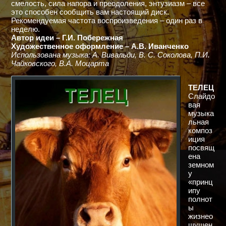
смелость, сила напора и преодоления, энтузиазм – все
это способен сообщить вам настоящий диск.
Рекомендуемая частота воспроизведения – один раз в
неделю.
Автор идеи – Г.И. Побережная
Художественное оформление – А.В. Иванченко
Использована музыка: А. Вивальди, В. С. Соколова, П.И.
Чайковского, В.А. Моцарта
ТЕЛЕЦ
Слайдо
вая
музыка
льная
композ
иция
посвящ
ена
земном
у
«принц
ипу
полнот
ы
жизнео
щущен