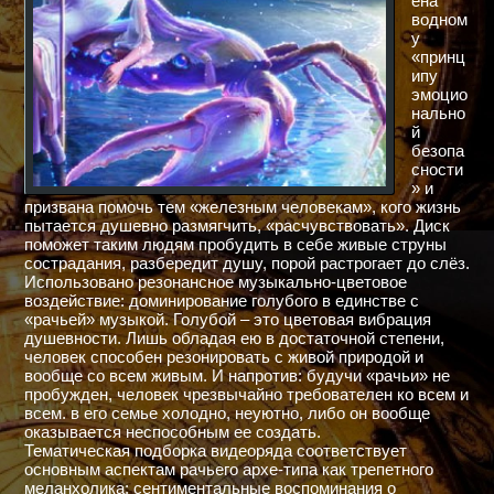
ена
водном
у
«принц
ипу
эмоцио
нально
й
безопа
сности
» и
призвана помочь тем «железным человекам», кого жизнь
пытается душевно размягчить, «расчувствовать». Диск
поможет таким людям пробудить в себе живые струны
сострадания, разбередит душу, порой растрогает до слёз.
Использовано резонансное музыкально-цветовое
воздействие: доминирование голубого в единстве с
«рачьей» музыкой. Голубой – это цветовая вибрация
душевности. Лишь обладая ею в достаточной степени,
человек способен резонировать с живой природой и
вообще со всем живым. И напротив: будучи «рачьи» не
пробужден, человек чрезвычайно требователен ко всем и
всем. в его семье холодно, неуютно, либо он вообще
оказывается неспособным ее создать.
Тематическая подборка видеоряда соответствует
основным аспектам рачьего архе-типа как трепетного
меланхолика: сентиментальные воспоминания о