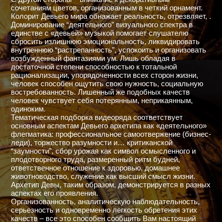
сочетаниям цветов, организованным в четкий орнамент.
Колорит Девьего мира обнажает реальность, отрезвляет, .
Доминирование “деятельного” визуального спектра в
единстве с «девьей» музыкой помогает слушателю
сбросить излишнюю эмоциональность, ликвидировать
внутреннюю “растрепанность”, успокоить и организовать
возбужденный фантазиями ум. Лишь обладая в
достаточной степени способностью к тотальной
рационализации, упорядоченности всех сторон жизни,
человек способен ощутить свою нужность, социальную
востребованность. Лишенный же подобных качеств
человек чувствует себя потерянным, неприкаянным,
одиноким.
Тематическая подборка видеоряда соответствует
основным аспектам Девьего архетипа как «деятельного»
флегматика: профессиональное самоотвержение (бизнес-
леди), торжество разумности и… критиканской
“заумности”, сбор урожая как символ осмысленного и
плодотворного труда, размеренный ритм будней,
ответственное отношение к здоровью, домашнее
животноводство, служение как высший смысл жизни.
Архетип Девы, таким образом, демонстрируется в разных
аспектах его проявления.
Организованность, аналитическую наблюдательность,
серьезность и одновременно легкость обретения этих
качеств – все это способен сообщить Вам настоящий