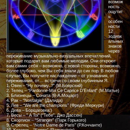
возмож
ность
ощутит
ь
особен
ности
12
зодиак
альных
знаков
через
переживание музыкально-визуальных впечатлений,
которые подарят вам любимые мелодии. Они откроют
вам самих себя – возможно, с новой стороны, возможно,
более глубоко, чем Вы себя знали до сих пор. В любом
случае, Вы получите наслаждение – от узнавания, от
переживания, от… встречи со своим глубинным Я.
1. Овен – “Ну почему..?” (М.Боярский)
2. Телец – “Pardonne-Moi Ce Caprice D’Enfant” (М.Матье)
3. Близнецы – Соната (В-А.Моцарт)
4. Рак – “Nostalgie” (Далида)
5. Лев – “We are the champions” (Фреди Меркури)
6. Дева – Борщаговка:)
7. Весы – ” A Toi” (“Тебе”, Джо Дассен)
8. Скорпион – “Stranger” (Парк Горького)
9. Стрелец – “Notre Dame de Paris” (Р.Коччанте)
10. Козерог – “Sonne” (Rammstein)