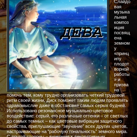
Слайдо
вая
музыка
льная
композ
иция
посвящ
ена
земном
у
«принц
ипу
плодот
ворной
работы
» и
призва
на
помочь тем, кому трудно организовать четкий трудовой
ритм своей жизни. Диск поможет таким людям проявлять
здравомыслие даже в обстановке самых серых будней.
Использовано резонансное музыкально-цветовое
воздействие: серый, его различные оттенки – от светлых
до самых темных – как цветовые вибрации защитного
свойства, приглушающие “звучание” всех других цветов,
настраивающие на “рабочую тональность” земного мира.
С другой стороны – внимание к декоративным