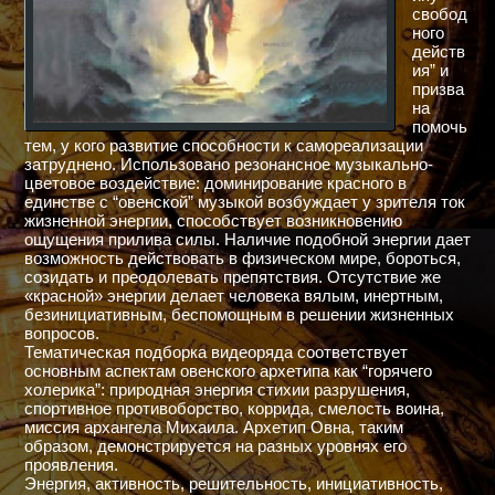
свобод
ного
действ
ия” и
призва
на
помочь
тем, у кого развитие способности к самореализации
затруднено. Использовано резонансное музыкально-
цветовое воздействие: доминирование красного в
единстве с “овенской” музыкой возбуждает у зрителя ток
жизненной энергии, способствует возникновению
ощущения прилива силы. Наличие подобной энергии дает
возможность действовать в физическом мире, бороться,
созидать и преодолевать препятствия. Отсутствие же
«красной» энергии делает человека вялым, инертным,
безинициативным, беспомощным в решении жизненных
вопросов.
Тематическая подборка видеоряда соответствует
основным аспектам овенского архетипа как “горячего
холерика”: природная энергия стихии разрушения,
спортивное противоборство, коррида, смелость воина,
миссия архангела Михаила. Архетип Овна, таким
образом, демонстрируется на разных уровнях его
проявления.
Энергия, активность, решительность, инициативность,