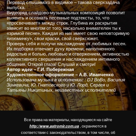
Перевод слышимого в видимое – такова сверхзадача
выпуска.
Видеоряд слайдово-музыкальных композиций позволит
выявить и осознать песенные подтексты, то, что
«просвечивает» между строк. Глубина их раскрытия
зависит во многом от того, насколько внимателен ты к
«зримой песне». Каждая из них имеет свою неповторимую
«изюминку», свои краски, свой сверхсюжет.
Проверь себя и получи наслаждение от любимых песен.
Их подборка отвечает духу времени, наполненного
радостью и болью, любовью и отвержением, активностью
коллективного свершения и наслаждением интимного
общения. Открой глаза! Слушай и смотри!
Автор идеи ­– Г.И. Побережная
Художественное оформление – А.В. Иванченко
Использована музыка в исполнении: : DJ BoBo, Василия
Зинкевича, Ю. Гнатовского и Ю. Лорд, Сергея и
Татьяны Никитиных, неизвестных исполнителей
Все права на материалы, находящиеся на сайте
http://www.astromir.com.ua
, охраняются в
соответствии с законодательством, в том числе, об