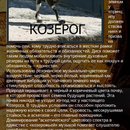
земном
у
«принц
ипу
должен
ствова
ния» и
призва
на
помочь тем, кому трудно вписаться в жесткие рамки
жизненных обязательств и обязанностей. Диск поможет
таким людям мобилизовать внутренние духовные
резервы на пути к трудной цели, ощутить ее как «ношу» и
обязанность – «донести».
Использовано резонансное музыкально-цветовое
воздействие: черный, черно-белый, коричневый как
цветовые вибрации устойчивого земного мира
стимулируют способность организоваться и выстоять.
Природа окрашивает в черный и коричневый цвета почву,
в которой прорастают семена будущих растений. Эта
почва никогда не уходит из-под ног у настоящего
Козерога. В трудных условиях он способен проложить
надежную колею к своей цели. Суровость, несокрушимая
стойкость и аскетизм – его главные помощники.
Доминирование “аскетического” цветового спектра в
единстве с «козерожьей» музыкой помогает слушателю
наработать эмоциональную сдержанность и