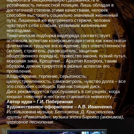
устойчивость личностной позиции. Лишь обладая в
достаточной степени этими качествами, человек
способен выстроить социально значимый жизненный
путь. Лишенный же внутреннего стержня, человек
чувствует себя слабым, уязвимым жизненными
невзгодами.
Тематическая подборка видеоряда соответствует
основным аспектам козерожьего архетипа как «жесткого»
флегматика: трудное восхождение, груз ответственности
(атлант, строитель, руководитель, защитник
общественного порядка), торжество закона, «узкий путь»,
морозная зима, Крещение… Архетип Козерога, таким
образом, демонстрируется в разных аспектах его
проявления.
Хладнокровие, терпение, серьезность,
целеустремленность, самоконтроль, чувство долга – все
это способен сообщить Вам настоящий диск.
Диск рекомендуется прослушивать в ситуациях, когда
«ноша» тяжелеет и нести ее становится невмоготу…
Автор идеи – Г.И. Побережная
Художественное оформление – А.В. Иванченко
Использована музыка: Бетховена, Д. Красноухова,
группы «Рамштайн», музыка эпохи Барокко (анонимов),
церковное песнопение