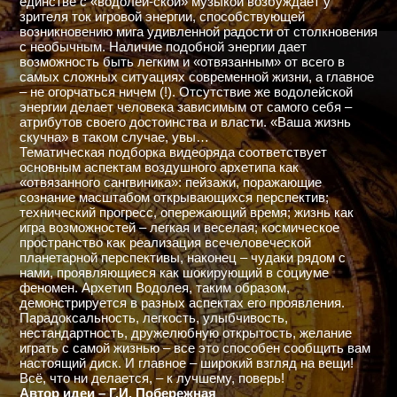
единстве с «водолей-ской» музыкой возбуждает у
зрителя ток игровой энергии, способствующей
возникновению мига удивленной радости от столкновения
с необычным. Наличие подобной энергии дает
возможность быть легким и «отвязанным» от всего в
самых сложных ситуациях современной жизни, а главное
– не огорчаться ничем (!). Отсутствие же водолейской
энергии делает человека зависимым от самого себя –
атрибутов своего достоинства и власти. «Ваша жизнь
скучна» в таком случае, увы…
Тематическая подборка видеоряда соответствует
основным аспектам воздушного архетипа как
«отвязанного сангвиника»: пейзажи, поражающие
сознание масштабом открывающихся перспектив;
технический прогресс, опережающий время; жизнь как
игра возможностей – легкая и веселая; космическое
пространство как реализация всечеловеческой
планетарной перспективы, наконец – чудаки рядом с
нами, проявляющиеся как шокирующий в социуме
феномен. Архетип Водолея, таким образом,
демонстрируется в разных аспектах его проявления.
Парадоксальность, легкость, улыбчивость,
нестандартность, дружелюбную открытость, желание
играть с самой жизнью – все это способен сообщить вам
настоящий диск. И главное – широкий взгляд на вещи!
Всё, что ни делается, – к лучшему, поверь!
Автор идеи – Г.И. Побережная