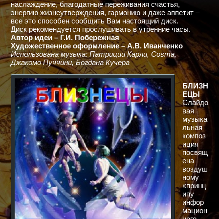
наслаждение, благодатные переживания счастья,
энергию жизнеутверждения, гармонию и даже аппетит –
все это способен сообщить Вам настоящий диск.
Диск рекомендуется прослушивать в утренние часы.
Автор идеи – Г.И. Побережная
Художественное оформление – А.В. Иванченко
Использована музыка: Патриции Карли, Cosma,
Джакомо Пуччини, Богдана Кучера
БЛИЗН
ЕЦЫ
Слайдо
вая
музыка
льная
композ
иция
посвящ
ена
воздуш
ному
«принц
ипу
инфор
мацион
ного