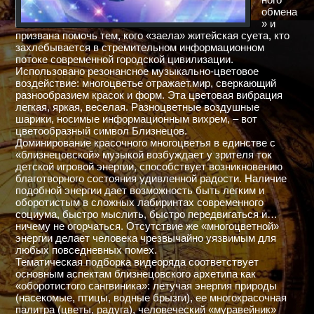
обмена
» и
призвана помочь тем, кого «заела» житейская суета, кто
захлебывается в стремительном информационном
потоке современной городской цивилизации.
Использовано резонансное музыкально-цветовое
воздействие: многоцветье отражает.мир, сверкающий
разнообразием красок и форм. Эта цветовая вибрация
легкая, яркая, веселая. Разноцветные воздушные
шарики, носимые информационным вихрем, – вот
цветообразный символ Близнецов.
Доминирование красочного многоцветья в единстве с
«близнецовской» музыкой возбуждает у зрителя ток
детской игровой энергии, способствует возникновению
благотворного состояния удивленной радости. Наличие
подобной энергии дает возможность быть легким и
оборотистым в сложных лабиринтах современного
социума, быстро мыслить, быстро передвигаться и…
ничему не огорчаться. Отсутствие же «многоцветной»
энергии делает человека чрезвычайно уязвимым для
любых повседневных помех.
Тематическая подборка видеоряда соответствует
основным аспектам близнецовского архетипа как
«оборотистого сангвиника»: летучая энергия природы
(насекомые, птицы, водные брызги), ее многокрасочная
палитра (цветы, радуга), человеческий «муравейник»