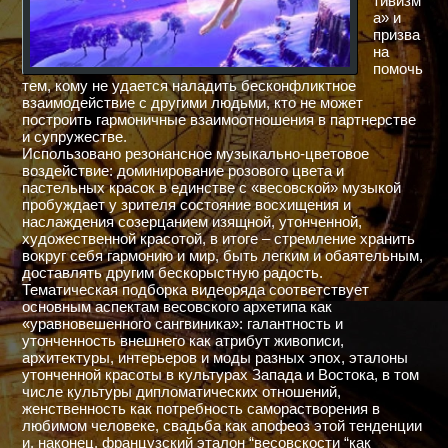
тивизм
а» и
призва
на
помочь
тем, кому не удается наладить бесконфликтное
взаимодействие с другими людьми, кто не может
построить гармоничные взаимоотношения в партнерстве
и супружестве.
Использовано резонансное музыкально-цветовое
воздействие: доминирование розового цвета и
пастельных красок в единстве с «весовской» музыкой
пробуждает у зрителя состояние восхищения и
наслаждения созерцанием изящной, утонченной,
художественной красотой, в итоге – стремление хранить
вокруг себя гармонию и мир, быть легким и обаятельным,
доставлять другим бескорыстную радость.
Тематическая подборка видеоряда соответствует
основным аспектам весовского архетипа как
«уравновешенного сангвиника»: галантность и
утонченность внешнего как атрибут живописи,
архитектуры, интерьеров и моды разных эпох, эталоны
утонченной красоты в культурах Запада и Востока, в том
числе культуры дипломатических отношений,
женственность как потребность саморастворения в
любимом человеке, свадьба как апофеоз этой тенденции
и, наконец, французский эталон “весовскости “как