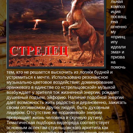
льная
композ
иция
посвящ
ена
огненно
му
«принц
ипу
идеали
зма» и
призва
на
помочь
тем, кто не решается выскочить из логики будней и
устремиться к мечте. Использовано резонансное
музыкально-цветовое воздействие: доминирование
оранжевого в единстве со «стрельцовской» музыкой
возбуждает у зрителя ток жизненной энергии, рождает
душевный подъем, эйфорию. Наличие подобной энергии
дает возможность жить радостно и дерзновенно, зажигать
своим оптимизмом других людей, быть духовным
лидером. Отсутствие же «оранжевой» энергии
превращает жизнь человека в скучную рутину.
Тематическая подборка видеоряда соответствует
основным аспектам стрельцовского архетипа как
«восторженного холерика»: воодушевление личного