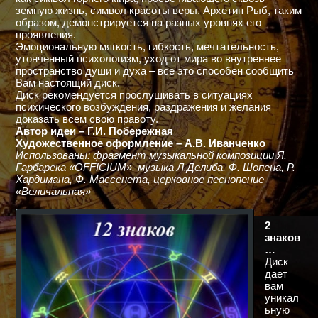
земную жизнь, символ красоты веры. Архетип Рыб, таким
образом, демонстрируется на разных уровнях его
проявления.
Эмоциональную мягкость, гибкость, мечтательность,
утонченный психологизм, уход от мира во внутреннее
пространство души и духа – все это способен сообщить
Вам настоящий диск.
Диск рекомендуется прослушивать в ситуациях
психического возбуждения, раздражения и желания
доказать всем свою правоту.
Автор идеи – Г.И. Побережная
Художественное оформление – А.В. Иванченко
Использованы: фрагмент музыкальной композиции Я.
Гарбарека «OFFICIUM», музыка Л.Делиба, Ф. Шопена, Р.
Хардимана, Ф. Массенета, церковное песнопение
«Величальная»
2
знаков
…
Диск
дает
вам
уникал
ьную