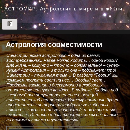
Перейти
до
АСТРОМИР: Астрология в мире и в жизни
вмісту
Астрология совместимости
Синастрическая астрология – одна из самых
востребованных. Разве можно ходить… одной ногой?
Для жизни – кому-то – кто-то – обязательно! – супер-
нужен! Астрология – и только она – подскажет: кто!
Синастрии – туманная тема… В разделе “Теория” мы
поможем пролить свет на нее… Особый свет…
Проблемы гармонии и дисгармонии в любовных
отношениях волнуют каждого. В рубрике “Любовь под
звездами” они получат освещение с позиций
синастрической астрологии. Вашему вниманию будут
представлены истории разнообразных любовных
союзов — как известных личностей, так и простых
смертных. Истории в большинстве своем печальные,
но весьма и весьма поучительные.